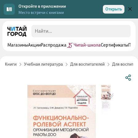
Откройте в приложении
Открыть
Место встречи с книгами
Магазины
Акции
Распродажа
Читай-школа
Сертификаты
Прог
Книги
Учебная литература
Для воспитателей
Для воспита