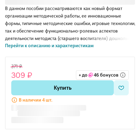
В данном пособии рассматриваются как новый формат
организации методической работы, ее инновационные
формы, типичные методические ошибки, игровые технологии,
так и обеспечение функционально-ролевых аспектов
деятельности методиста (старшего воспитателя) дошкольной
Перейти к описанию и характеристикам
образовательной организации, создающих условия для
профессионального роста педагогов.
Учебное пособие разработано для использования
371 ₽
методистами, старшими воспитателями, заместителями
309 ₽
+ до
46 бонусов
заведующих по учебно-воспитательной работе
образовательных организаций, реализующих программы
Купить
дошкольного образования.
В наличии 4 шт.