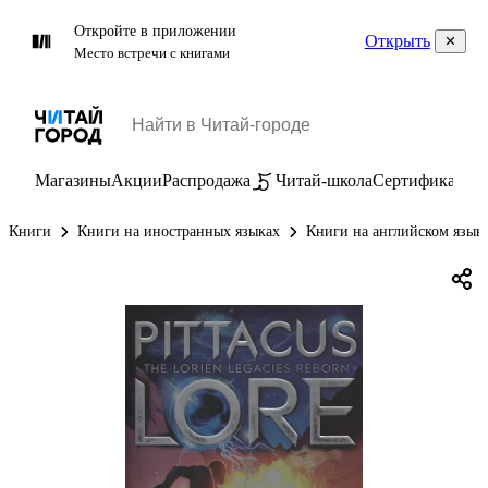
Откройте в приложении
Открыть
Место встречи с книгами
Магазины
Акции
Распродажа
Читай-школа
Сертификаты
П
Книги
Книги на иностранных языках
Книги на английском язык