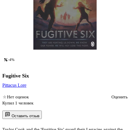
-4%
Fugitive Six
Pittacus Lore
Нет оценок
Оценить
Купил 1 человек
Оставить отзыв
Taylor Cook and the 'Fugitive Six' guard their Legacies against the