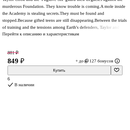
murderous Foundation. They know trouble is coming.A mole inside
the Academy is stealing secrets.They must be found and
stopped.Because gifted teens are still disappearing.Between the trials
of training and the tensions among Earth's defenders, Taylor and
Перейти к описанию и характеристикам
friends know they must work together to bring about the
Foundation's fall.But the Foundation has its own plans. And the
Fugitive Six are in their sights. .
881 ₽
849 ₽
+ до
127 бонусов
Купить
6
В наличии