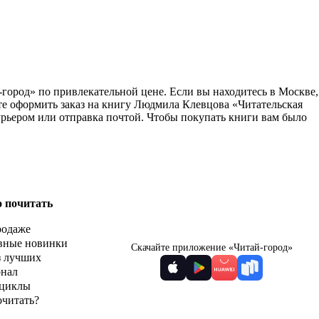
-город» по привлекательной цене. Если вы находитесь в Москве,
те оформить заказ на книгу Людмила Клевцова «Читательская
курьером или отправка почтой. Чтобы покупать книги вам было
о почитать
родаже
вные новинки
Скачайте приложение «Читай-город»
з лучших
рнал
циклы
очитать?