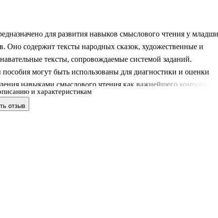
редназначено для развития навыков смыслового чтения у младш
. Оно содержит тексты народных сказок, художественные и
навательные тексты, сопровождаемые системой заданий.
 пособия могут быть использованы для диагностики и оценки
адения навыками смыслового чтения как важнейшего компонент
описанию и характеристикам
льной грамотности обучающихся в начальной школе. Пособие
ть отзыв
 соответствует действующим ФГОС и ФОП НОО. Книга
 на применение на уроках русского языка и литературного чтени
альной и групповой работе учащихся, во внеурочной работе и в
домашней подготовки.