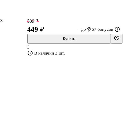
их
539 ₽
449 ₽
+ до
67 бонусов
Купить
3
а
В наличии 3 шт.
я