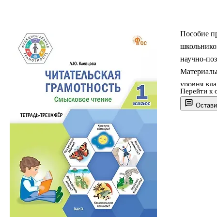
Пособие п
школьников
научно-поз
Материалы
уровня вл
Перейти к 
функциона
Остави
полностью
рассчитана
в индивиду
условиях 