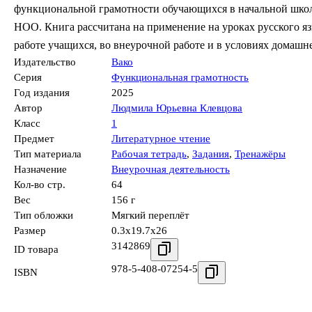
функциональной грамотности обучающихся в начальной шко
НОО. Книга рассчитана на применение на уроках русского я
работе учащихся, во внеурочной работе и в условиях домашн
Издательство
Вако
Серия
Функциональная грамотность
Год издания
2025
Автор
Людмила Юрьевна Клевцова
Класс
1
Предмет
Литературное чтение
Тип материала
Рабочая тетрадь
,
Задания
,
Тренажёры
Назначение
Внеурочная деятельность
Кол-во стр.
64
Вес
156 г
Тип обложки
Мягкий переплёт
Размер
0.3x19.7x26
3142869
ID товара
978-5-408-07254-5
ISBN