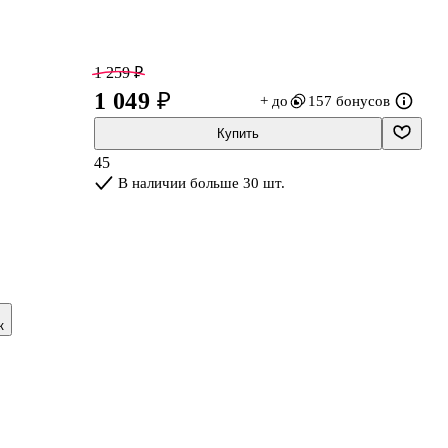
1 259 ₽
1 049 ₽
+ до
157 бонусов
Купить
45
В наличии больше 30 шт.
к
ет