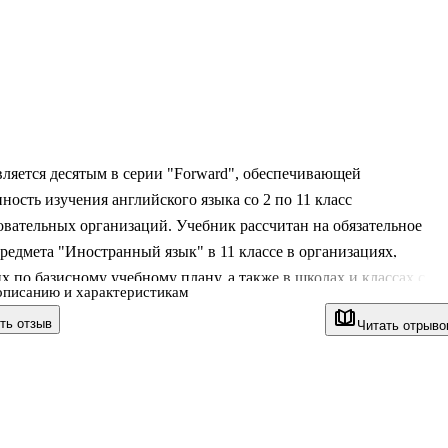
ляется десятым в серии "Forward", обеспечивающей
ность изучения английского языка со 2 по 11 класс
вательных организаций. Учебник рассчитан на обязательное
редмета "Иностранный язык" в 11 классе в организациях,
 по базисному учебному плану, а также в школах и классах с
описанию и характеристикам
м изучением английского языка. В комплекте с учебником
ть отзыв
Читать отрыво
ся компакт-диск с аудиоприложением к учебнику, пособие для
абочая тетрадь c аудиоприложением. УМК для 11 класса входит в
ебно-методических комплектов "Алгоритм успеха". Соответству
му государственному образовательному стандарту среднего
азования.