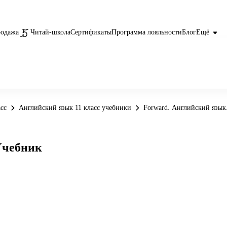
родажа
Читай-школа
Сертификаты
Программа лояльности
Блог
Ещё
сс
Английский язык 11 класс учебники
Forward. Английский язык.
Учебник