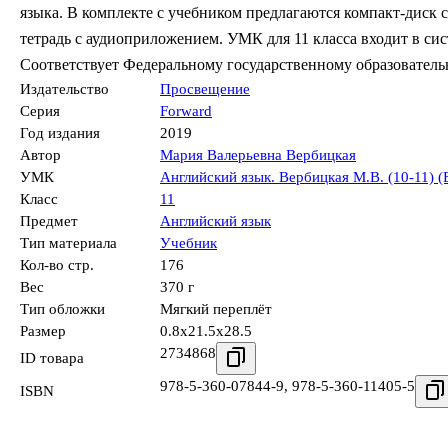
языка. В комплекте с учебником предлагаются компакт-диск с
тетрадь c аудиоприложением. УМК для 11 класса входит в си
Соответствует Федеральному государственному образователь
Издательство
Просвещение
Серия
Forward
Год издания
2019
Автор
Мария Валерьевна Вербицкая
УМК
Английский язык. Вербицкая М.В. (10-11) (
Класс
11
Предмет
Английский язык
Тип материала
Учебник
Кол-во стр.
176
Вес
370 г
Тип обложки
Мягкий переплёт
Размер
0.8x21.5x28.5
2734868
ID товара
978-5-360-07844-9
,
978-5-360-11405-5
ISBN