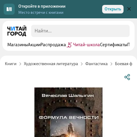
Откройте в приложении
Открыть
Место встречи с книгами
Магазины
Акции
Распродажа
Читай-школа
Сертификаты
Прог
Книги
Художественная литература
Фантастика
Боевая фан