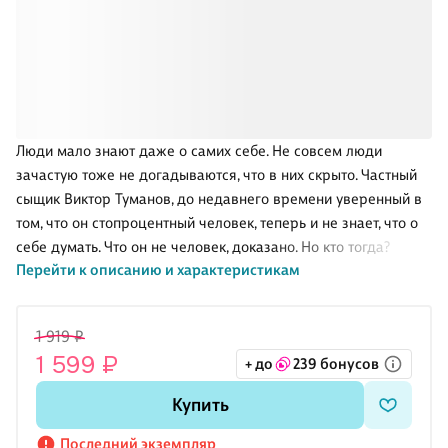
Люди мало знают даже о самих себе. Не совсем люди
зачастую тоже не догадываются, что в них скрыто. Частный
сыщик Виктор Туманов, до недавнего времени уверенный в
том, что он стопроцентный человек, теперь и не знает, что о
себе думать. Что он не человек, доказано. Но кто тогда?
Перейти к описанию и характеристикам
Вечный или Хамелеон? Или ни то, ни другое?
Туманову очень важно это знать, поскольку он оказался меж
двух тяжелых жерновов — Кланом Хамелеонов с одной
1 919 ₽
стороны и Цехом Вечных с другой. Да поначалу Туманов
1 599 ₽
+ до
239 бонусов
принял сторону бессмертных и таких близких по духу
Вечных, но попавшийся в ловушку Хамелеон пробудил в
Купить
душе сыщика сомнения.
Ведь не исключено, что Туманов это тот самый мальчик,
Последний экземпляр