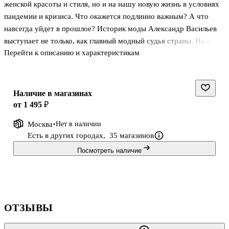
женской красоты и стиля, но и на нашу новую жизнь в условиях
пандемии и кризиса. Что окажется подлинно важным? А что
навсегда уйдет в прошлое? Историк моды Александр Васильев
выступает не только, как главный модный судья страны. Но и как
Перейти к описанию и характеристикам
футуролог, который ярко, реалистично и завлекательно рисует
картины будущего. Выносит на наше обсуждение самые горячие
и актуальные вопросы.
"Никогда не путайте моду со стилем, это не одно и то же. Стиль
Наличие в магазинах
вечен, а мода – ветрена", - говорит маэстро и предлагает
от 1 495 ₽
огромное количество вариантов преображения, которое каждая
Москва
Нет в наличии
из нас может себе позволить уже сегодня. Ну и конечно, дело не
Есть в других городах,
35 магазинов
обошлось без жи
Посмотреть наличие
ОТЗЫВЫ