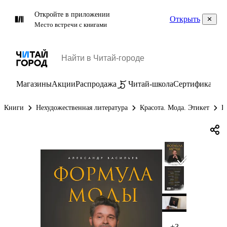
Откройте в приложении
Открыть
Место встречи с книгами
Магазины
Акции
Распродажа
Читай-школа
Сертификаты
П
Книги
Нехудожественная литература
Красота. Мода. Этикет
Г
+3