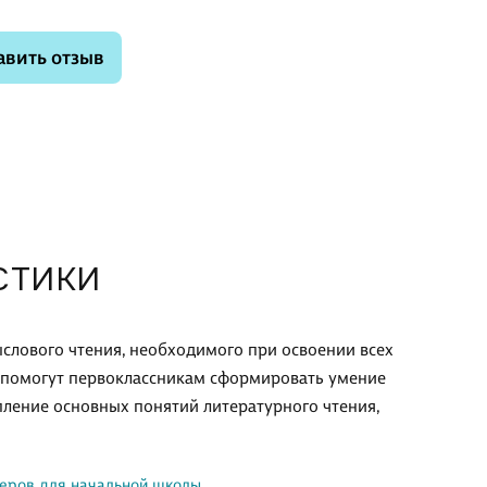
авить отзыв
СТИКИ
лового чтения, необходимого при освоении всех
 помогут первоклассникам сформировать умение
пление основных понятий литературного чтения,
жеров для начальной школы