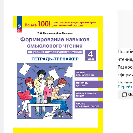
Пособи
чтения
Разноо
сформи
задани
Перейт
чтения,
Ос