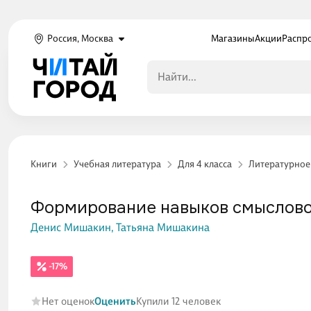
Россия, Москва
Магазины
Акции
Распр
Книги
Учебная литература
Для 4 класса
Литературное 
Формирование навыков смыслового
Денис Мишакин,
Татьяна Мишакина
-17%
Нет оценок
Оценить
Купили 12 человек