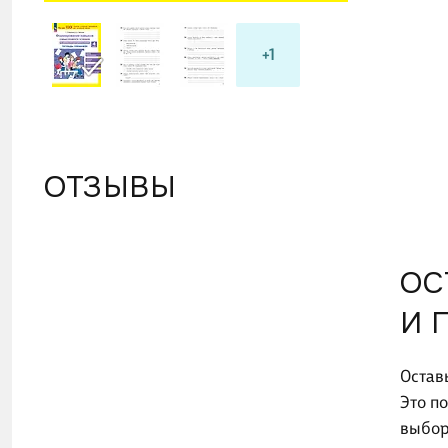
+1
ОТЗЫВЫ
ОС
И 
Остав
Это п
выбор