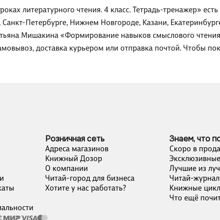
оках литературного чтения. 4 класс. Тетрадь-тренажер» есть
, Санкт-Петербурге, Нижнем Новгороде, Казани, Екатеринбург
тьяна Мишакина «Формирование навыков смыслового чтения на
амовывоз, доставка курьером или отправка почтой. Чтобы по
Розничная сеть
Знаем, что п
Адреса магазинов
Скоро в прод
Книжный Дозор
Эксклюзивные
О компании
Лучшие из лу
и
Читай-город для бизнеса
Читай-журнал
каты
Хотите у нас работать?
Книжные цик
Что ещё почит
альности