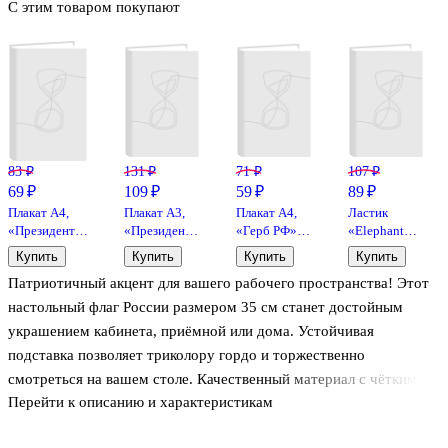
С этим товаром покупают
83 ₽
131 ₽
71 ₽
107 ₽
69 ₽
109 ₽
59 ₽
89 ₽
Плакат А4,
Плакат А3,
Плакат А4,
Ластик
«Президент
«Президент
«Герб РФ»,
«Elephant
РФ В. В.
РФ Путин В.
Сфера
300/60»,
Купить
Купить
Купить
Купить
Путин»,
В.», Сфера
образования
Koh-i-Noor
Патриотичный акцент для вашего рабочего пространства! Этот
Сфера
образования
образования
настольный флаг России размером 35 см станет достойным
украшением кабинета, приёмной или дома. Устойчивая
подставка позволяет триколору гордо и торжественно
смотреться на вашем столе. Качественный материал с чёткими
Перейти к описанию и характеристикам
цветами выглядит строго и патриотично.