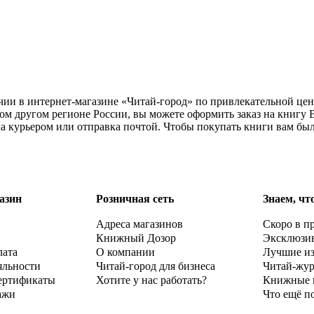
чии в интернет-магазине «Читай-город» по привлекательной цен
ом другом регионе России, вы можете оформить заказ на книгу 
ка курьером или отправка почтой. Чтобы покупать книги вам бы
азин
Розничная сеть
Знаем, чт
Адреса магазинов
Скоро в п
Книжный Дозор
Эксклюзи
лата
О компании
Лучшие и
яльности
Читай-город для бизнеса
Читай-жу
ертификаты
Хотите у нас работать?
Книжные 
ажи
Что ещё п