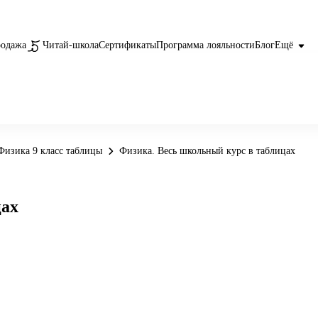
родажа
Читай-школа
Сертификаты
Программа лояльности
Блог
Ещё
Физика 9 класс таблицы
Физика. Весь школьный курс в таблицах
цах