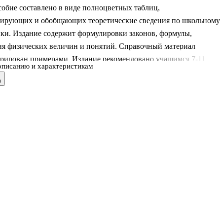
обие составлено в виде полноцветных таблиц,
зирующих и обобщающих теоретические сведения по школьному
ики. Издание содержит формулировки законов, формулы,
ия физических величин и понятий. Справочный материал
рирован примерами. Издание рекомендовано учащимся 7-11
описанию и характеристикам
битуриентам, учителям.
в