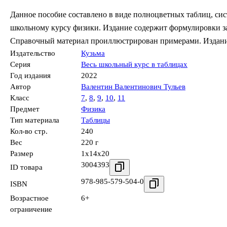
Данное пособие составлено в виде полноцветных таблиц, с
школьному курсу физики. Издание содержит формулировки за
Справочный материал проиллюстрирован примерами. Издание
Издательство
Кузьма
Серия
Весь школьный курс в таблицах
Год издания
2022
Автор
Валентин Валентинович Тульев
Класс
7
,
8
,
9
,
10
,
11
Предмет
Физика
Тип материала
Таблицы
Кол-во стр.
240
Вес
220 г
Размер
1x14x20
3004393
ID товара
978-985-579-504-0
ISBN
Возрастное
6+
ограничение