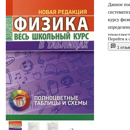
Данное пос
системати
курсу физ
определен
проиллюст
Перейти к 
классов, а
1 отзы