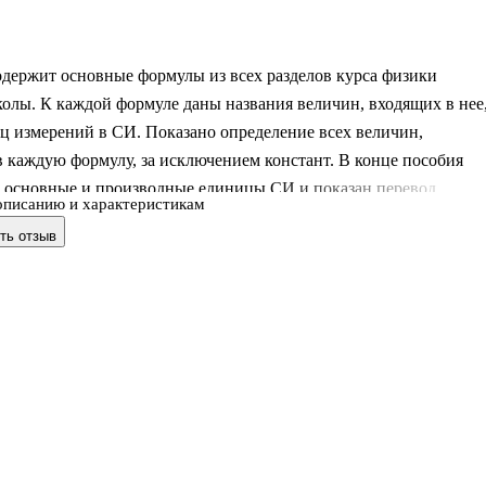
одержит основные формулы из всех разделов курса физики
олы. К каждой формуле даны названия величин, входящих в нее
ц измерений в СИ. Показано определение всех величин,
 каждую формулу, за исключением констант. В конце пособия
 основные и производные единицы СИ и показан перевод
описанию и характеристикам
 внесистемных единиц в СИ.
ть отзыв