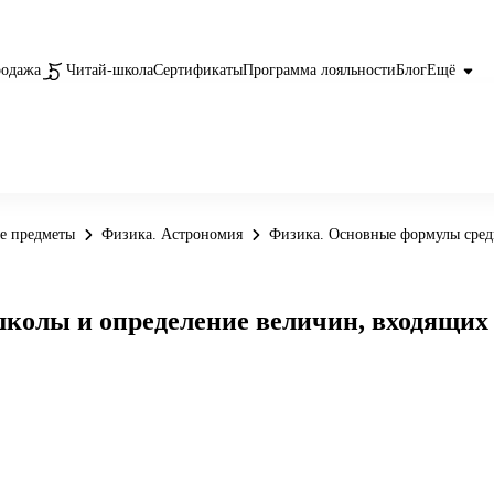
родажа
Читай-школа
Сертификаты
Программа лояльности
Блог
Ещё
е предметы
Физика. Астрономия
Физика. Основные формулы средн
лы и определение величин, входящих в н