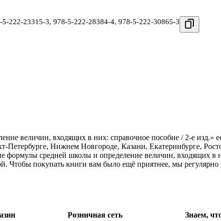
-5-222-23315-3
,
978-5-222-28384-4
,
978-5-222-30865-3
ие величин, входящих в них: справочное пособие / 2-е изд.» е
кт-Петербурге, Нижнем Новгороде, Казани, Екатеринбурге, Рос
 формулы средней школы и определение величин, входящих в них
ой. Чтобы покупать книги вам было ещё приятнее, мы регулярно
азин
Розничная сеть
Знаем, чт