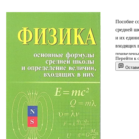
Пособие с
средней шк
и их едини
входящих в
приведены
Перейти к 
некоторых
Остави