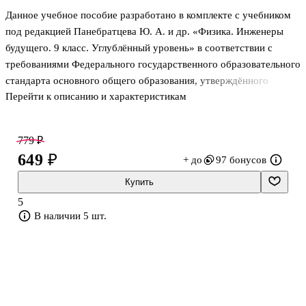
Данное учебное пособие разработано в комплекте с учебником
под редакцией Панебратцева Ю. А. и др. «Физика. Инженеры
будущего. 9 класс. Углублённый уровень» в соответствии с
требованиями Федерального государственного образовательного
стандарта основного общего образования, утверждённого
Перейти к описанию и характеристикам
Приказом Министерства просвещения № 287 от 31.05.2021 г. В
пособии содержатся задания для самостоятельной работы
учащихся в соответствии с ФГОС ООО. Различные по
779 ₽
содержанию задания сгруппированы по видам учебной
649 ₽
+ до
97 бонусов
деятельности и ориентированы на отработку универсальных
учебных действий, формирование предметных умений и
Купить
навыков. Задания имеют разный уровень сложности, что
5
позволяет выстраивать индивидуальную трае
В наличии 5 шт.