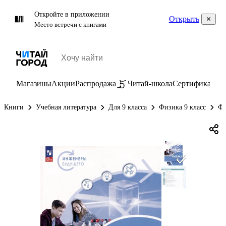
Откройте в приложении
Открыть
Место встречи с книгами
Магазины
Акции
Распродажа
Читай-школа
Сертификаты
П
Книги
Учебная литература
Для 9 класса
Физика 9 класс
Фи