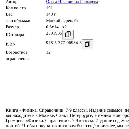
Автор
Ольга Ильинична Громцева
Кол-во стр.
191
Вес
140 г
Тип обложки
Мягкий переплёт
Размер
0.8x14.1x21
2391935
ID товара
978-5-377-06934-8
ISBN
Возрастное
12+
ограничение
Книга «Физика. Cправочник. 7-9 классы. Издание седьмое, п
вы находитесь в Москве, Санкт-Петербурге, Нижнем Новгород
Громцева «Физика. Cправочник. 7-9 классы. Издание седьмое
почтой. Чтобы покупать книги вам было ещё приятнее, мы р