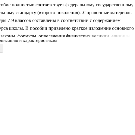
собие полностью соответствует федеральному государственному
льному стандарту (второго поколения). .Справочные материалы
для 7-9 классов составлены в соответствии с содержанием
урса школы. В пособии приведено краткое изложение основного
 законы, формулы, определения физических величин, единицы и
описанию и характеристикам
 сведения по астрономии, материалы из истории физики и
в
 таблицы. .Справочник будет полезен для учащихся, готовящих
твенной итоговой аттестации (ГИА) и к традиционному экзамен
 за курс основной школы. .Приказом № 729 Министерства
я и науки Российской Федерации учебные пособия издательства
 доп