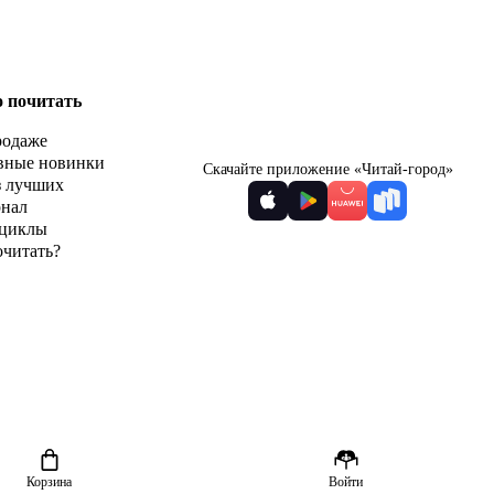
о почитать
родаже
вные новинки
Скачайте приложение «Читай-город»
з лучших
рнал
циклы
очитать?
Корзина
Войти