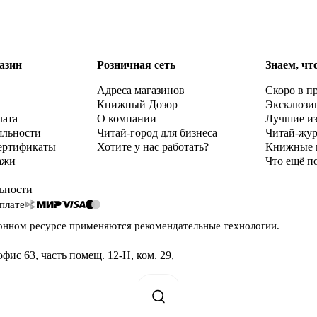
азин
Розничная сеть
Знаем, чт
Адреса магазинов
Скоро в п
Книжный Дозор
Эксклюзи
лата
О компании
Лучшие и
яльности
Читай-город для бизнеса
Читай-жу
ертификаты
Хотите у нас работать?
Книжные 
ажи
Что ещё п
ьности
плате
онном ресурсе применяются
рекомендательные технологии
.
офис 63, часть помещ. 12-Н, ком. 29
,