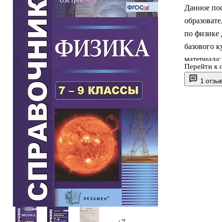
Данное по
образовате
по физике 
базового к
материала:
Перейти к 
измерения,
1 отзы
справочные
к государс
по физике
образовани
«Экзамен»