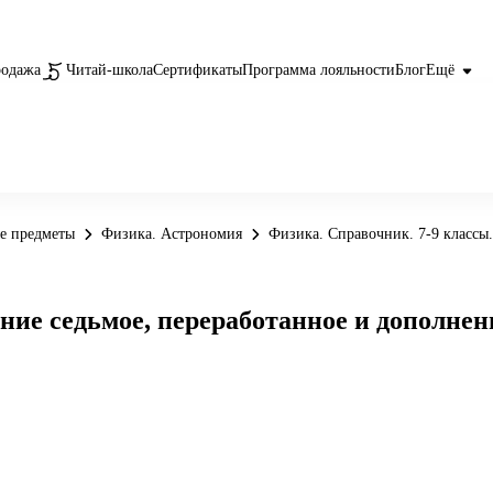
родажа
Читай-школа
Сертификаты
Программа лояльности
Блог
Ещё
е предметы
Физика. Астрономия
Физика. Cправочник. 7-9 классы
ание седьмое, переработанное и дополне