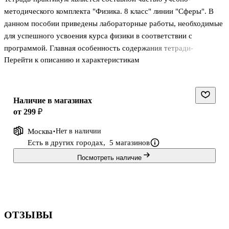
методического комплекта "Физика. 8 класс" линии "Сферы". В
данном пособии приведены лабораторные работы, необходимые
для успешного усвоения курса физики в соответствии с
программой. Главная особенность содержания тетради-
Перейти к описанию и характеристикам
практикума заключается в ознакомлении с научными методами
исследования в лабораторных и домашних условиях. Порядок
лабораторных работ отвечает структуре учебника.
Последовательное выполнение лабораторных работ,
Наличие в магазинах
предложенных в тетради-практикуме, позволит связать
от 299 ₽
теоретический материал, изучаемый на уроках физики, с
Москва
Нет в наличии
практическим использованием этих знаний.
Есть в других городах,
5 магазинов
Посмотреть наличие
ОТЗЫВЫ