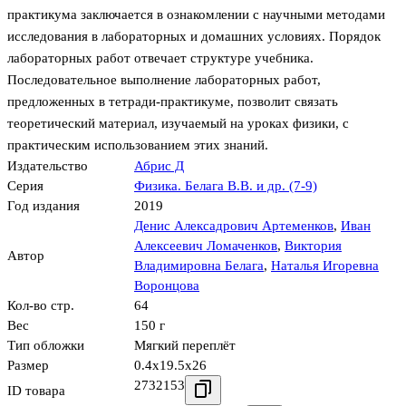
практикума заключается в ознакомлении с научными методами
исследования в лабораторных и домашних условиях. Порядок
лабораторных работ отвечает структуре учебника.
Последовательное выполнение лабораторных работ,
предложенных в тетради-практикуме, позволит связать
теоретический материал, изучаемый на уроках физики, с
практическим использованием этих знаний.
Издательство
Абрис Д
Серия
Физика. Белага В.В. и др. (7-9)
Год издания
2019
Денис Алексадрович Артеменков
,
Иван
Алексеевич Ломаченков
,
Виктория
Автор
Владимировна Белага
,
Наталья Игоревна
Воронцова
Кол-во стр.
64
Вес
150 г
Тип обложки
Мягкий переплёт
Размер
0.4x19.5x26
2732153
ID товара