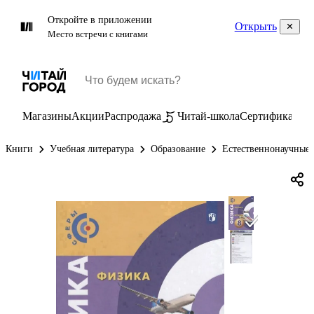
Откройте в приложении
Открыть
Место встречи с книгами
Магазины
Акции
Распродажа
Читай-школа
Сертификаты
П
Книги
Учебная литература
Образование
Естественнонаучные