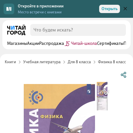
Откройте в приложении
Открыть
Место встречи с книгами
Магазины
Акции
Распродажа
Читай-школа
Сертификаты
Прог
Книги
Учебная литература
Для 8 класса
Физика 8 класс