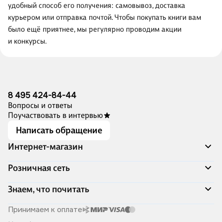
удобный способ его получения: самовывоз, доставка
курьером или отправка почтой. Чтобы покупать книги вам
было ещё приятнее, мы регулярно проводим акции
и конкурсы.
8 495 424-84-44
Вопросы и ответы
Поучаствовать в интервью
Написать обращение
Интернет-магазин
Акции
Розничная сеть
Распродажа
Доставка и оплата
Адреса магазинов
Знаем, что почитать
Программа лояльности
Книжный Дозор
Подарочные сертификаты
О компании
Скоро в продаже
Принимаем к оплате
Правила продажи
Читай-город для бизнеса
Эксклюзивные новинки