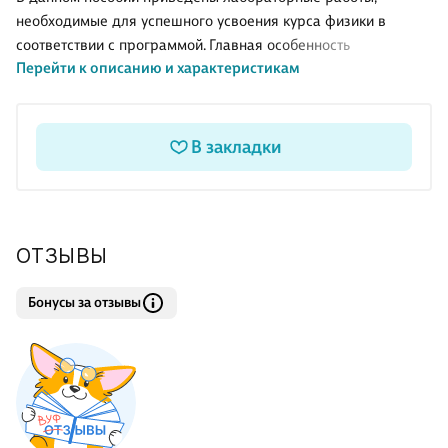
необходимые для успешного усвоения курса физики в
соответствии с программой. Главная особенность
Перейти к описанию и характеристикам
содержания тетради-практикума заключается в
ознакомлении с научными методами исследования в
лабораторных и домашних условиях.
Порядок лабораторных работ отвечает структуре учебника.
В закладки
Последовательное выполнение лабораторных работ,
предложенных в тетради-практикуме, позволит связать
теоретический материал, изучаемый на уроках физики, с
практическим использованием этих знаний.
ОТЗЫВЫ
Бонусы за отзывы