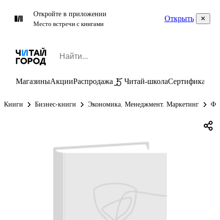
Откройте в приложении
Открыть
Место встречи с книгами
Магазины
Акции
Распродажа
Читай-школа
Сертификаты
П
Книги
Бизнес-книги
Экономика. Менеджмент. Маркетинг
Фи