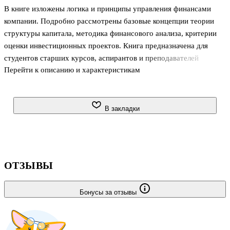
В книге изложены логика и принципы управления финансами
компании. Подробно рассмотрены базовые концепции теории
структуры капитала, методика финансового анализа, критерии
оценки инвестиционных проектов. Книга предназначена для
студентов старших курсов, аспирантов и преподавателей
Перейти к описанию и характеристикам
экономических вызов, научных и практических работников,
специализирующихся в области управления финансами.
В закладки
ОТЗЫВЫ
Бонусы за отзывы