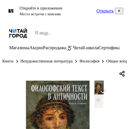
Откройте в приложении
Открыть
Место встречи с книгами
Магазины
Акции
Распродажа
Читай-школа
Сертификаты
П
Книги
Нехудожественная литература
Философия
Общие вопр