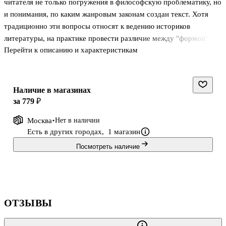
читателя не только погружения в философскую проблематику, но
и понимания, по каким жанровым законам создан текст. Хотя
традиционно эти вопросы относят к ведению историков
литературы, на практике провести различие между "формой" и
Перейти к описанию и характеристикам
"содержанием" невозможно, так как именно жанр задает
направление интерпретации. Но само понятие жанра достаточно
противоречивое, и в лекциях, собранных в этой книге, О.В.
Алиева переосмысляет многие из привычных оппозиций, с
Наличие в магазинах
которыми мы подходим к античным источникам (поэзия и проза,
за 779 ₽
миф и логос и др.), показывая на конкретных примерах, как
Москва
Нет в наличии
выбор формы изложения может быть связан с философией.
Есть в других городах,
1 магазин
Отдельная лекция п
Посмотреть наличие
ОТЗЫВЫ