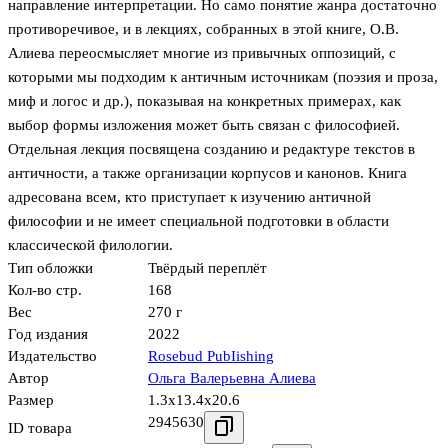
направление интерпретации. Но само понятие жанра достаточно
противоречивое, и в лекциях, собранных в этой книге, О.В.
Алиева переосмысляет многие из привычных оппозиций, с
которыми мы подходим к античным источникам (поэзия и проза,
миф и логос и др.), показывая на конкретных примерах, как
выбор формы изложения может быть связан с философией.
Отдельная лекция посвящена созданию и редактуре текстов в
античности, а также организации корпусов и канонов. Книга
адресована всем, кто приступает к изучению античной
философии и не имеет специальной подготовки в области
классической филологии.
Тип обложки
Твёрдый переплёт
Кол-во стр.
168
Вес
270 г
Год издания
2022
Издательство
Rosebud PubIishing
Автор
Ольга Валерьевна Алиева
Размер
1.3x13.4x20.6
2945630
ID товара