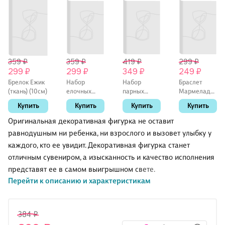
359 ₽
359 ₽
419 ₽
299 ₽
299 ₽
299 ₽
349 ₽
249 ₽
Брелок Ежик
Набор
Набор
Браслет
(ткань) (10см)
елочных
парных
Мармеладные
шаров НГ
браслетов с
мишки
Купить
Купить
Купить
Купить
Котики с
подвеской
(акрил) (12-
шарфом (3
«Котики с
09165-B99)
Оригинальная декоративная фигурка не оставит
шт)
сердечком»,
(Lafilaf)
равнодушным ни ребенка, ни взрослого и вызовет улыбку у
(пластик) (7,5
текстиль,
каждого, кто ее увидит. Декоративная фигурка станет
см) (ПВХ
металл,
Бокс)
Lafilaf
отличным сувениром, а изысканность и качество исполнения
представят ее в самом выигрышном свете.
Перейти к описанию и характеристикам
384 ₽