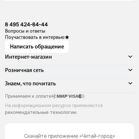
8 495 424-84-44
Вопросы и ответы
Поучаствовать в интервью
Написать обращение
Интернет-магазин
Акции
Розничная сеть
Распродажа
Доставка и оплата
Адреса магазинов
Знаем, что почитать
Программа лояльности
Книжный Дозор
Подарочные сертификаты
О компании
Скоро в продаже
Принимаем к оплате
Правила продажи
Читай-город для бизнеса
Эксклюзивные новинки
На информационном ресурсе применяются
Политика конфиденциальности
Хотите у нас работать?
Лучшие из лучших
рекомендательные технологии
.
Читай-журнал
Книжные циклы
Что ещё почитать?
Скачайте приложение «Читай-город»