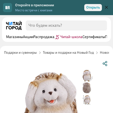
Откройте в приложении
Открыть
Место встречи с книгами
Магазины
Акции
Распродажа
Читай-школа
Сертификаты
Прог
Подарки и сувениры
Товары и подарки на Новый Год
Новогод