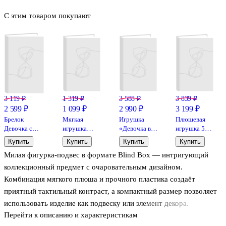
С этим товаром покупают
3 119 ₽
1 319 ₽
3 588 ₽
3 839 ₽
2 599 ₽
1 099 ₽
2 990 ₽
3 199 ₽
Брелок
Мягкая
Игрушка
Плюшевая
Девочка с
игрушка
«Девочка в
игрушка 52
ушками
Нерпа
костюме
Toys с
Купить
Купить
Купить
Купить
(17см)
(25х18)
кролика»
подвесом
Милая фигурка‑подвес в формате Blind Box — интригующий
(плюш,пластик)
(20см) (Blind
POUKAPOUKA
(Blind Box)
Box)
Mood
коллекционный предмет с очаровательным дизайном.
(12-7655-
Bubbles в
Комбинация мягкого плюша и прочного пластика создаёт
202508-
ассортименте
приятный тактильный контраст, а компактный размер позволяет
MR1031)
(71456)
использовать изделие как подвеску или элемент декора.
Перейти к описанию и характеристикам