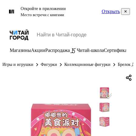
Откройте в приложении
Открыть
Место встречи с книгами
Магазины
Акции
Распродажа
Читай-школа
Сертификаты
П
Игры и игрушки
Фигурки
Коллекционные фигурки
Брелок Де