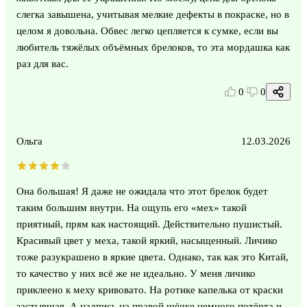
слегка завышена, учитывая мелкие дефекты в покраске, но в
целом я довольна. Обвес легко цепляется к сумке, если вы
любитель тяжёлых объёмных брелоков, то эта мордашка как
раз для вас.
0
0
Ольга
12.03.2026
Она большая! Я даже не ожидала что этот брелок будет
таким большим внутри. На ощупь его «мех» такой
приятный, прям как настоящий. Действительно пушистый.
Красивый цвет у меха, такой яркий, насыщенный. Личико
тоже разукрашено в яркие цвета. Однако, так как это Китай,
то качество у них всё же не идеально. У меня личико
приклеено к меху кривовато. На ротике капелька от краски
застывшая. А надпись на правой щёчке немного потёрта и