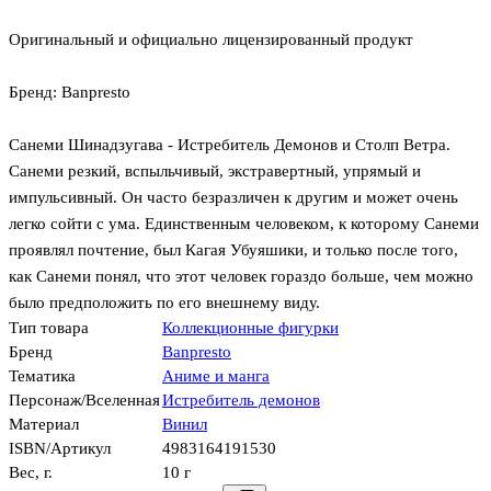
Оригинальный и официально лицензированный продукт
Бренд: Banpresto
Санеми Шинадзугава - Истребитель Демонов и Столп Ветра.
Санеми резкий, вспыльчивый, экстравертный, упрямый и
импульсивный. Он часто безразличен к другим и может очень
легко сойти с ума. Единственным человеком, к которому Санеми
проявлял почтение, был Кагая Убуяшики, и только после того,
как Санеми понял, что этот человек гораздо больше, чем можно
было предположить по его внешнему виду.
Тип товара
Коллекционные фигурки
Бренд
Banpresto
Тематика
Аниме и манга
Персонаж/Вселенная
Истребитель демонов
Материал
Винил
ISBN/Артикул
4983164191530
Вес, г.
10 г