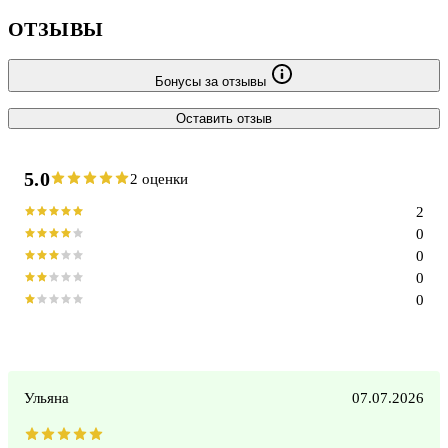
своих жертв. Она очень высоко ценила себя, отвергая всех
ОТЗЫВЫ
истребителей демонов которые не были столпам
Бонусы за отзывы
Оставить отзыв
5.0
2 оценки
2
0
0
0
0
Ульяна
07.07.2026