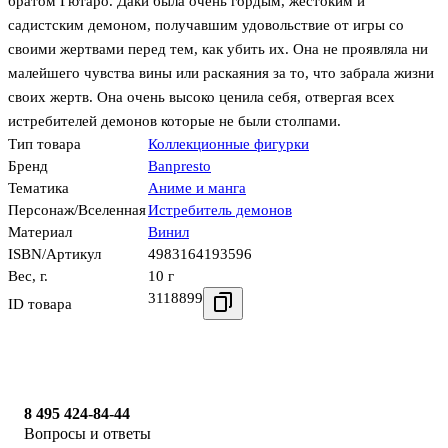
братом Гютаро. Даки была очень гордым, жестоким и
садистским демоном, получавшим удовольствие от игры со
своими жертвами перед тем, как убить их. Она не проявляла ни
малейшего чувства вины или раскаяния за то, что забрала жизни
своих жертв. Она очень высоко ценила себя, отвергая всех
истребителей демонов которые не были столпами.
Тип товара
Коллекционные фигурки
Бренд
Banpresto
Тематика
Аниме и манга
Персонаж/Вселенная
Истребитель демонов
Материал
Винил
ISBN/Артикул
4983164193596
Вес, г.
10 г
3118899
ID товара
8 495 424-84-44
Вопросы и ответы