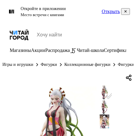
Откройте в приложении
Открыть
Место встречи с книгами
Магазины
Акции
Распродажа
Читай-школа
Сертификаты
П
Игры и игрушки
Фигурки
Коллекционные фигурки
Фигурки 