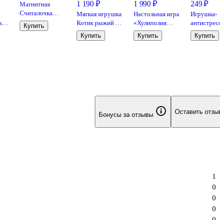
1 190 ₽
1 990 ₽
249 ₽
Магнитная
Считалочка
Мягкая игрушка
Настольная игра
Игрушка-
«МиМиМишки»,
ки
Котик рыжий на
«Хулиполия
антистрес
Купить
Origami
спине (текстиль)
подвинь рынок»,
мялка «Рис
Купить
Купить
Купить
(32см) (12-
Издательство
курицей»
01014-BL-5916-
АСТ
SА)
Оставить отзы
Бонусы за отзывы
1
0
0
0
0