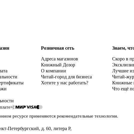
азин
Розничная сеть
Знаем, чт
Адреса магазинов
Скоро в п
Книжный Дозор
Эксклюзи
лата
О компании
Лучшие и
яльности
Читай-город для бизнеса
Читай-жу
ертификаты
Хотите у нас работать?
Книжные 
ажи
Что ещё п
ьности
плате
онном ресурсе применяются
рекомендательные технологии
.
нкт-Петербургский, д. 60, литера Р
,