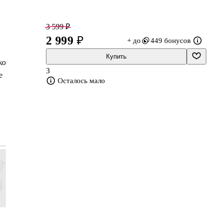
3 599 ₽
2 999 ₽
+ до
449 бонусов
Купить
ко
3
е
Осталось мало
613 ₽
2 159 ₽
863 ₽
1 799 ₽