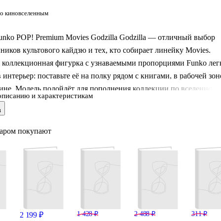
о киновселенным
nko POP! Premium Movies Godzilla Godzilla — отличный выбор
ников культового кайдзю и тех, кто собирает линейку Movies.
 коллекционная фигурка с узнаваемыми пропорциями Funko лег
 интерьер: поставьте её на полку рядом с книгами, в рабочей зон
ине. Модель подойдёт для пополнения коллекции по вселенной
описанию и характеристикам
 и станет удачным подарком фанату кино и монстров.
в
варом покупают
1 428 ₽
2 488 ₽
311 ₽
2 199 ₽