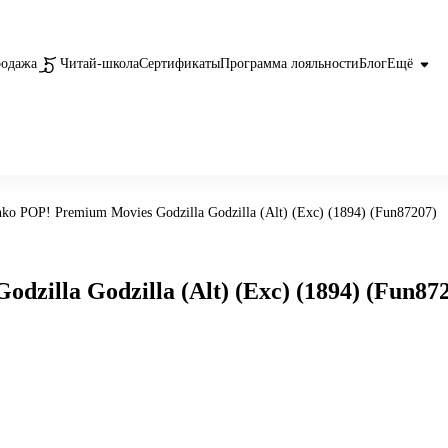
родажа
Читай-школа
Сертификаты
Программа лояльности
Блог
Ещё
o POP! Premium Movies Godzilla Godzilla (Alt) (Exc) (1894) (Fun87207)
illa Godzilla (Alt) (Exc) (1894) (Fun87