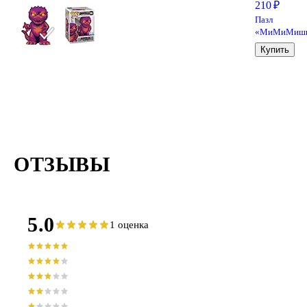
210 ₽
Пазл
«МиМиМиш
Активный
Купить
отдых» 24
элемента,
Origami
ОТЗЫВЫ
5.0
1 оценка