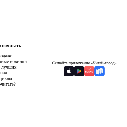
о почитать
родаже
вные новинки
Скачайте приложение «Читай-город»
з лучших
рнал
циклы
очитать?