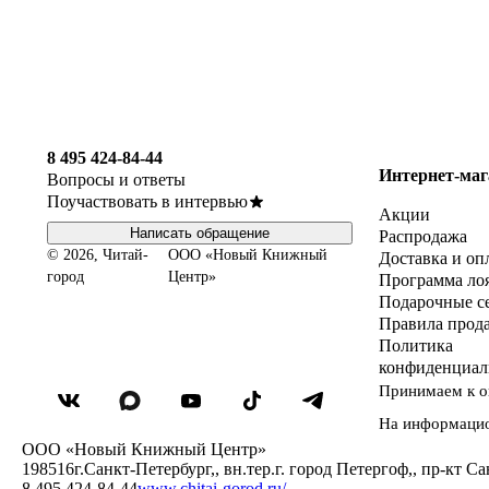
8 495 424-84-44
Интернет-маг
Вопросы и ответы
Поучаствовать в интервью
Акции
Написать обращение
Распродажа
© 2026, Читай-
ООО «Новый Книжный
Доставка и оп
город
Центр»
Программа ло
Подарочные с
Правила прод
Политика
конфиденциал
Принимаем к о
На информаци
ООО «Новый Книжный Центр»
198516
г.Санкт-Петербург,
,
вн.тер.г. город Петергоф,
,
пр-кт Са
8 495 424-84-44
www.chitai-gorod.ru/