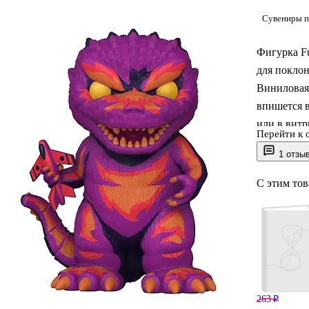
Сувениры п
Фигурка Fu
для поклон
Виниловая
впишется в
или в витр
Перейти к 
«Годзилла»
1 отзы
С этим то
263 ₽