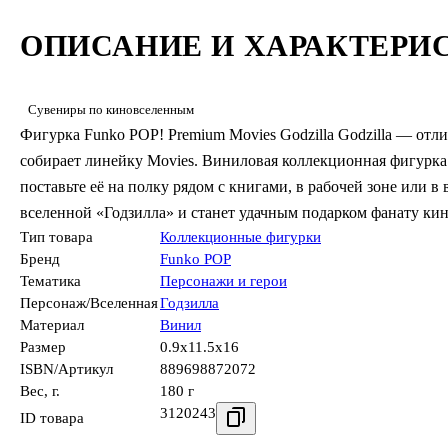
ОПИСАНИЕ И ХАРАКТЕРИ
Сувениры по киновселенным
Фигурка Funko POP! Premium Movies Godzilla Godzilla — отл
собирает линейку Movies. Виниловая коллекционная фигурка
поставьте её на полку рядом с книгами, в рабочей зоне или 
вселенной «Годзилла» и станет удачным подарком фанату кин
Тип товара
Коллекционные фигурки
Бренд
Funko POP
Тематика
Персонажи и герои
Персонаж/Вселенная
Годзилла
Материал
Винил
Размер
0.9x11.5x16
ISBN/Артикул
889698872072
Вес, г.
180 г
3120243
ID товара