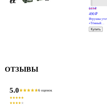
613 ₽
490 ₽
Игрушка уто
«Тёмный
герой», FUN
Купить
DUCKS
ОТЗЫВЫ
5.0
6 оценок