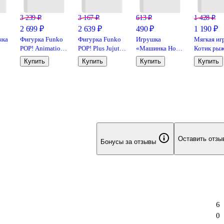
3 239 ₽
3 167 ₽
613 ₽
1 428 ₽
2 699 ₽
2 639 ₽
490 ₽
1 190 ₽
чка
Фигурка Funko
Фигурка Funko
Игрушка
Мягкая иг
POP! Animation
POP! Plus Jujutsu
«Машинка Hot
Котик рыж
NY
Demon Slayer
Kaisen Yuji
Wheels», в
спине (тек
Купить
Купить
Купить
Купить
Nezuko Kamado
Itadori (1882)
ассортименте,
(32см) (12
(Demon Form)
85290
Mattel
01014-BL-
(1749)
SА)
(Fun80333)
Оставить отзы
Бонусы за отзывы
6
0