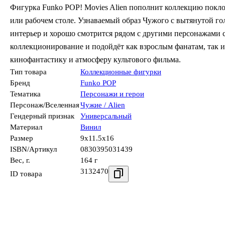
Фигурка Funko POP! Movies Alien пополнит коллекцию покло
или рабочем столе. Узнаваемый образ Чужого с вытянутой г
интерьер и хорошо смотрится рядом с другими персонажами 
коллекционирование и подойдёт как взрослым фанатам, так и
кинофантастику и атмосферу культового фильма.
Тип товара
Коллекционные фигурки
Бренд
Funko POP
Тематика
Персонажи и герои
Персонаж/Вселенная
Чужие / Alien
Гендерный признак
Универсальный
Материал
Винил
Размер
9x11.5x16
ISBN/Артикул
0830395031439
Вес, г.
164 г
3132470
ID товара