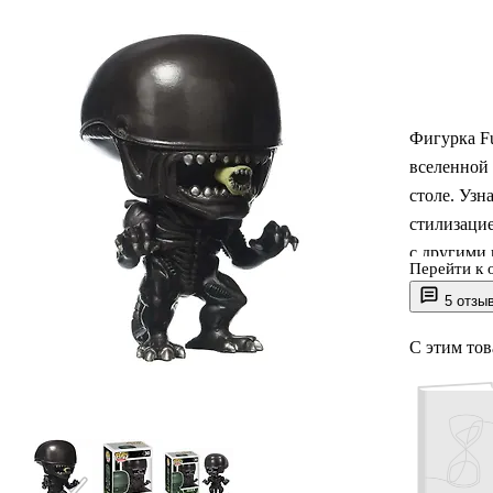
Фигурка F
вселенной 
столе. Узн
стилизацие
с другими 
Перейти к 
коллекцион
5 отзы
Отличный 
культового
С этим то