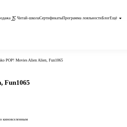
родажа
Читай-школа
Сертификаты
Программа лояльности
Блог
Ещё
ko POP! Movies Alien Alien, Fun1065
n, Fun1065
о киновселенным