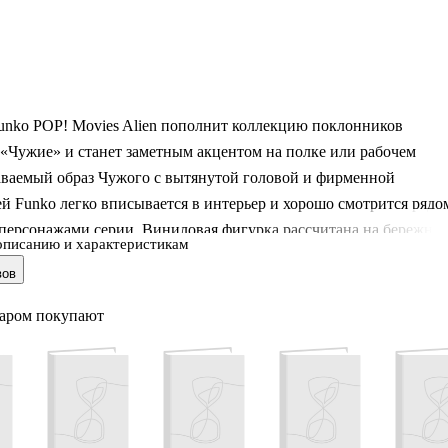
unko POP! Movies Alien пополнит коллекцию поклонников
«Чужие» и станет заметным акцентом на полке или рабочем
аваемый образ Чужого с вытянутой головой и фирменной
й Funko легко вписывается в интерьер и хорошо смотрится рядо
персонажами серии. Виниловая фигурка рассчитана на бережное
описанию и характеристикам
ирование и подойдёт как взрослым фанатам, так и детям.
вов
вариант подарка тем, кто любит кинофантастику и атмосферу
 фильма.
варом покупают