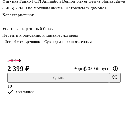
Фигурка Funko POP! Animation Demon Slayer Genya Shinazugawa
(1406) 72609 по мотивам аниме "Истребитель демонов".
Характеристики:
Упаковка: картонный бокс.
Перейти к описанию и характеристикам
Истребитель демонов
Сувениры по киновселенным
Размеры бокса: 11.5 х 9 х 16 см.
Материал: винил.
2 879 ₽
2 399 ₽
+ до
359 бонусов
Оригинальный и официально лицензированный продукт.
Купить
Разработчик/Издатель: Funko.
10
В наличии
Генья Шинадзугава - истребитель демонов и младший брат
столпа ветра Санеми Шинадзугавы. Генья был человеком с
дурным нравом, эдакий "одинокий волк", который отказывался
получать помощь от других. Он довольно грубо относился к
окружающим, не церемонясь ни с кем и позволяя применять