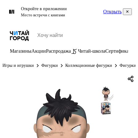
Откройте в приложении
Открыть
Место встречи с книгами
Магазины
Акции
Распродажа
Читай-школа
Сертификаты
П
Игры и игрушки
Фигурки
Коллекционные фигурки
Фигурки 