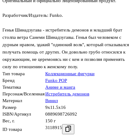
Оригинальный и официально лицензированный продукт.
Разработчик/Издатель: Funko.
Генья Шинадзугава - истребитель демонов и младший брат
столпа ветра Санеми Шинадзугавы. Генья был человеком с
дурным нравом, эдакий "одинокий волк", который отказывался
получать помощь от других. Он довольно грубо относился к
окружающим, не церемонясь ни с кем и позволяя применять
силу по отношению к женскому полу.
Тип товара
Коллекционные фигурки
Бренд
Funko POP
Тематика
Аниме и манга
Персонаж/Вселенная
Истребитель демонов
Материал
Винил
Размер
9x11.5x16
ISBN/Артикул
0889698726092
Вес, г.
150 г
3118915
ID товара