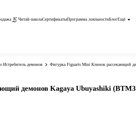
родажа
Читай-школа
Сертификаты
Программа лояльности
Блог
Ещё
и Истребитель демонов
Фигурка Figuarts Mini Клинок рассекающий д
ающий демонов Kagaya Ubuyashiki (BTM3