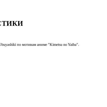
СТИКИ
uyashiki по мотивам аниме "Kimetsu no Yaiba".