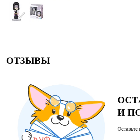
Демонов, д
справлятьс
ОТЗЫВЫ
ОСТ
И П
Оставьте 