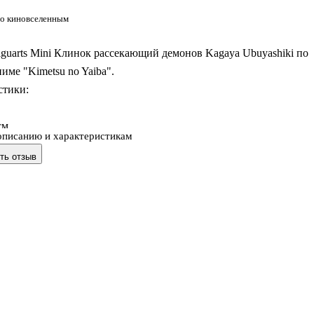
о киновселенным
guarts Mini Клинок рассекающий демонов Kagaya Ubuyashiki по
име "Kimetsu no Yaiba".
стики:
см
описанию и характеристикам
ть отзыв
 пластик
ный и официально лицензированный продукт
ashii Nations
шики, более известный как "Ояката-сама" среди его подчинённ
ков, был лидером истребителей демонов. Кагая имеет спокойное
 проявляя искреннюю заботу о членах корпуса Истребителей