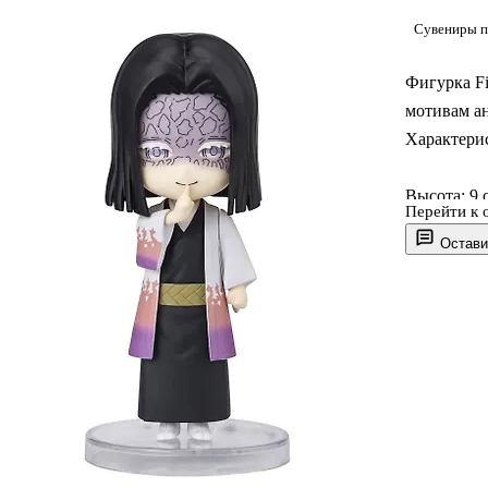
Сувениры п
Фигурка Fi
мотивам ан
Характери
Высота: 9 
Перейти к 
Остави
Материал:
Оригиналь
Бренд: Tam
Кагая Убуя
и сверстни
поведение;