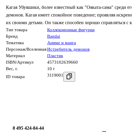
Кагая Убуяшики, более известный как "Ояката-сама" среди е
демонов. Кагая имеет спокойное поведение; проявляя искрен
их своими детьми. Он также способен хорошо справляться с к
Тип товара
Коллекционные фигурки
Бренд
Bandai
Тематика
Аниме и манга
Персонаж/Вселенная
Истребитель демонов
Материал
Пластик
ISBN/Артикул
4573102639660
Вес, г.
10 г
3119001
ID товара
8 495 424-84-44