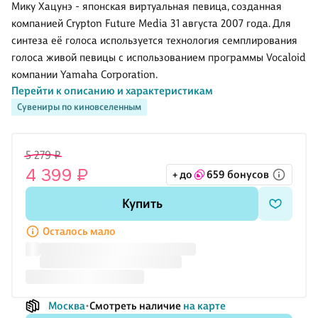
зелье»,
бантиком
черный (17
(белый)
Мику Хацунэ - японская виртуальная певица, созданная
Hobby World
(Сёдзё)
см)
(2/34)
компанией Crypton Future Media 31 августа 2007 года. Для
(цветная)
(B1000/35)
синтеза её голоса используется технология семплирования
(30х30)
голоса живой певицы с использованием программы Vocaloid
компании Yamaha Corporation.
Перейти к описанию и характеристикам
Сувениры по киновселенным
Характеристики:
Упаковка: картонный бокс.
Материал: пластик.
5 279 ₽
Высота: 20 см.
4 399 ₽
+ до
659 бонусов
Оригинальный и официально лицензированный продукт.
Бренд: Banpresto.
Купить
Осталось мало
Москва
Смотреть наличие
на карте