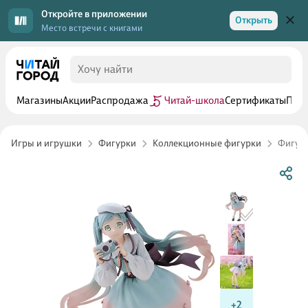
Откройте в приложении
Открыть
Место встречи с книгами
Магазины
Акции
Распродажа
Читай-школа
Сертификаты
Прог
Игры и игрушки
Фигурки
Коллекционные фигурки
Фигурк
+2