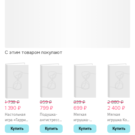
С этим товаром покупают
1 738 ₽
959 ₽
839 ₽
2 880 ₽
1 390 ₽
799 ₽
699 ₽
2 400 ₽
Настольная
Подушка-
Мягкая
Мягкая
игра «Гарри
антистресс
игрушка-
игрушка Кот
Поттер
Аниме
браслет
Барсик в
Купить
Купить
Купить
Купить
Оборотное
Девушка с
Котик
сумке (35см)