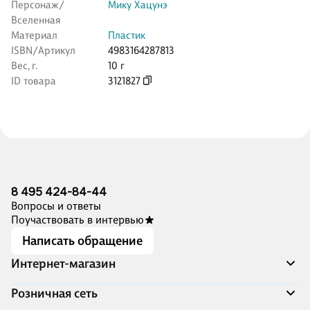
Персонаж/
Мику Хацунэ
Вселенная
Материал
Пластик
ISBN/Артикул
4983164287813
Вес, г.
10 г
ID товара
3121827
8 495 424-84-44
Вопросы и ответы
Поучаствовать в интервью
Написать обращение
Интернет-магазин
Акции
Розничная сеть
Распродажа