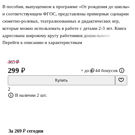
В пособии, выпущенном к программе «От рождения до школы»
и соответствующем ФГОС, представлены примерные сценарии
сюжетно-ролевых, театрализованных и дидактических игр,
которые можно использовать в работе с детьми 2-3 лет. Книга
адресована широкому кругу работников дошкольного
Перейти к описанию и характеристикам
образования, а также студентам педагогических колледжей и
вузов.
365 ₽
299 ₽
+ до
44 бонусов
Купить
2
В наличии 2 шт.
за 269 ₽
сегодня