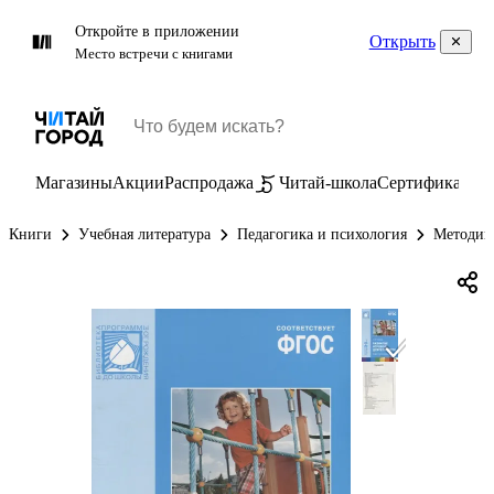
Откройте в приложении
Открыть
Место встречи с книгами
Магазины
Акции
Распродажа
Читай-школа
Сертификаты
П
Книги
Учебная литература
Педагогика и психология
Методик