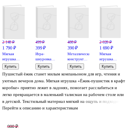
2 148 ₽
499 ₽
488 ₽
2 028 ₽
1 790 ₽
399 ₽
390 ₽
1 690 ₽
Мягкая
Игра-
Металлический
Мягкая
игрушка
шнуровка
конструктор
игрушка
Пингвинчик
«Оленёнок»
«Погрузчик»,
"Котик
Купить
Купить
Купить
Купить
(35х35) (12-
Десятое
пятнистый",
Пушистый ёжик станет милым компаньоном для игр, чтения и
F1-76-SP16)
королевство
30см
уютных вечеров дома. Мягкая игрушка «Ёжик-пушистик в крафт
коробке» приятно лежит в ладонях, помогает расслабиться и
легко превращается в маленький талисман на рабочем столе или
в детской. Текстильный материал мягкий на ощупь и подходит
Перейти к описанию и характеристикам
для бережных объятий. Крафт-коробка делает игрушку
аккуратным подарком, который удобно вручить без
дополнительной упаковки. Игрушка от Toys Manufactory
900 ₽