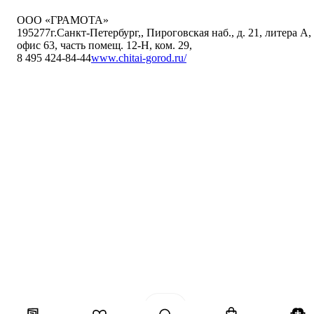
ООО «ГРАМОТА»
195277
г.Санкт-Петербург,
,
Пироговская наб., д. 21, литера А,
офис 63, часть помещ. 12-Н, ком. 29
,
8 495 424-84-44
www.chitai-gorod.ru/