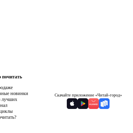
о почитать
родаже
вные новинки
Скачайте приложение «Читай-город»
з лучших
рнал
циклы
очитать?