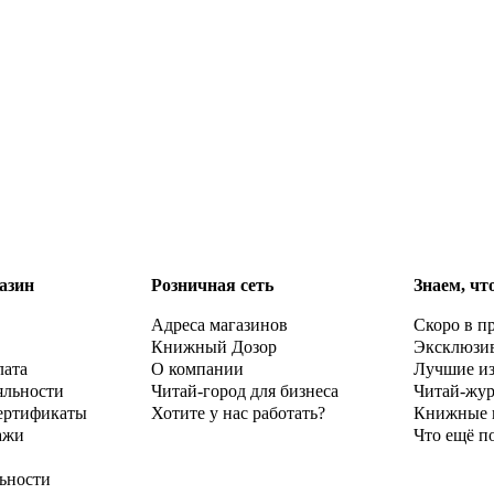
азин
Розничная сеть
Знаем, чт
Адреса магазинов
Скоро в п
Книжный Дозор
Эксклюзи
лата
О компании
Лучшие и
яльности
Читай-город для бизнеса
Читай-жу
ертификаты
Хотите у нас работать?
Книжные 
ажи
Что ещё п
ьности