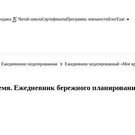
родажа
Читай-школа
Сертификаты
Программа лояльности
Блог
Ещё
Ежедневники недатированные
Ежедневник недатированный «Моё вр
я. Ежедневник бережного планирования