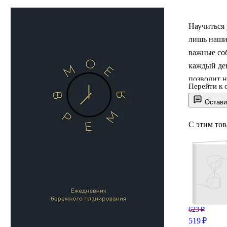
Научиться 
лишь наши
важные со
каждый ден
позволит н
Перейти к 
забывайте 
Остави
С этим то
623 ₽
519 ₽