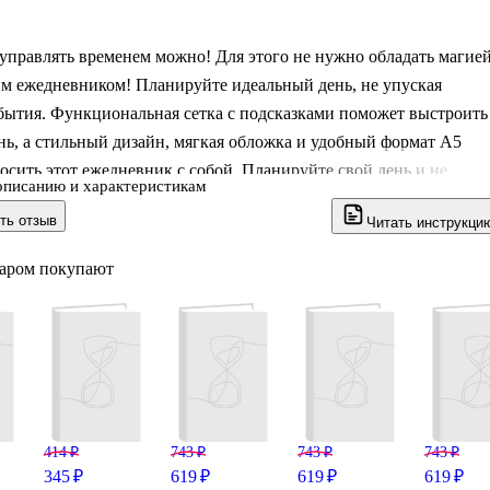
управлять временем можно! Для этого не нужно обладать магией
м ежедневником! Планируйте идеальный день, не упуская
бытия. Функциональная сетка с подсказками поможет выстроить
ь, а стильный дизайн, мягкая обложка и удобный формат А5
осить этот ежедневник с собой. Планируйте свой день и не
описанию и характеристикам
о самом важном!
ть отзыв
Читать инструкци
варом покупают
414 ₽
743 ₽
743 ₽
743 ₽
345 ₽
619 ₽
619 ₽
619 ₽