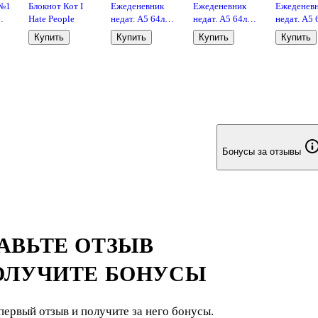
 №1
Блокнот Кот I
Ежеденевник
Ежеденевник
Ежеденев
Hate People
недат. А5 64л
недат. А5 64л
недат. А5 
Мои блестящие
Мои блестящие
Мои блес
Купить
Купить
Купить
Купить
планы на
планы на
планы на
счастье (Белка)"
счастье (Ежик)"
счастье (О
контент.блок
контент.блок
контент.бл
Бонусы за отзывы
АВЬТЕ ОТЗЫВ
ОЛУЧИТЕ БОНУСЫ
первый отзыв и получите за него бонусы.