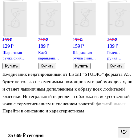
155 ₽
227 ₽
191 ₽
167 ₽
129 ₽
189 ₽
159 ₽
139 ₽
Шариковая
Клей-
Шариковая
Гелевая
ручка синяя
карандаш
ручка синяя
ручка
0,5 мм, MC
«Extra»,
0,7 мм, BPS-
красная 0,7
Купить
Купить
Купить
Купить
Gold,
Erich Krause,
GP-F L, Pilot
мм, Crown
Ежедневник недатированный от Listoff “STUDIO” формата А5,
MunHwa
15 г
будет не только незаменимым помощником в рабочих делах, но
и станет лаконичным дополнением к образу всех любителей
классики. Интегральный переплет и обложка из искусственной
кожи с термотиснением и тиснением золотой фольгой имеет
Перейти к описанию и характеристикам
скругленные уголки. Внутри недатированный внутренний блок
на 136 листов из тонированной бумаги плотностью 80 г/м2. В
ежедневнике также есть закладка-ляссе, которая поможет быстро
найти нужный разворот с записями.
за 669 ₽
сегодня