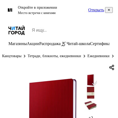
Откройте в приложении
Открыть
Место встречи с книгами
Магазины
Акции
Распродажа
Читай-школа
Сертификаты
П
Канцтовары
Тетради, блокноты, ежедневники
Ежедневники
Е
+2