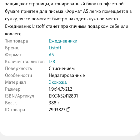
защищают страницы, а тонированный блок на офсетной
бумаге приятен для письма. Формат А5 легко помещается в
сумку, ляссе помогает быстро находить нужное место.
Ежедневник Listoff станет практичным подарком себе или
коллеге.
Тип товара
Ежедневники
Бренд
Listoff
Формат
А5
Количество листов
128
Поверхность
С тиснением
Особенности
Недатированные
Материал
Экокожа
Размер
1.9x14.7x21.2
ISBN/Артикул
ЕКСФ52412801
Вес, г.
388 г
ID товара
2993827