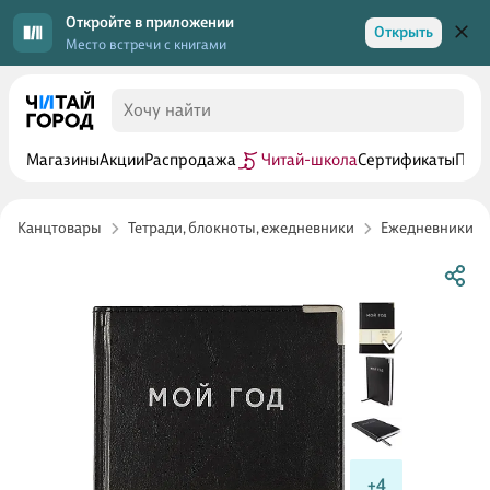
Откройте в приложении
Открыть
Место встречи с книгами
Магазины
Акции
Распродажа
Читай-школа
Сертификаты
Прог
Канцтовары
Тетради, блокноты, ежедневники
Ежедневники
+4