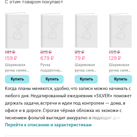
С этим товаром покупают
191 ₽
815 ₽
95 ₽
155 ₽
159 ₽
679 ₽
79 ₽
129 ₽
Шариковая
Ручка
Шариковая
Шариковая
ручка синяя
подарочная
ручка синяя
ручка синяя
0,7 мм, BPS-
шариковая
автоматическая
0,5 мм, MC
Купить
Купить
Купить
Купить
GP-F L, Pilot
синяя,
0,5 мм, Dark
Gold,
Premium,
Matte,
MunHwa
Когда планы меняются, удобно, что записи можно начинать с
Schiller
Schiller, в
любого дня. Недатированный ежедневник «SILVER» поможет
ассортименте
держать задачи, встречи и идеи под контролем — дома, в
офисе и в дороге. Строгая чёрная обложка из экокожи с
тиснением фольгой выглядит аккуратно и подходит для
Перейти к описанию и характеристикам
делового стиля. Твёрдый переплёт и металлические уголки
защищают страницы, а тонированный блок на офсетной