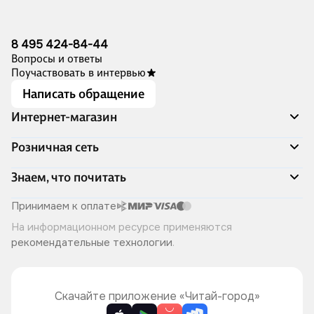
8 495 424-84-44
Вопросы и ответы
Поучаствовать в интервью
Написать обращение
Интернет-магазин
Акции
Розничная сеть
Распродажа
Доставка и оплата
Адреса магазинов
Знаем, что почитать
Программа лояльности
Книжный Дозор
Подарочные сертификаты
О компании
Скоро в продаже
Принимаем к оплате
Правила продажи
Читай-город для бизнеса
Эксклюзивные новинки
На информационном ресурсе применяются
Политика конфиденциальности
Хотите у нас работать?
Лучшие из лучших
рекомендательные технологии
.
Читай-журнал
Книжные циклы
Что ещё почитать?
Скачайте приложение «Читай-город»