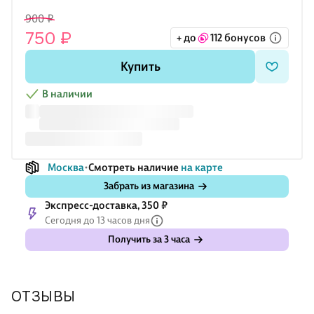
бумаге приятен для письма. Формат А5 легко помещается в
900 ₽
сумку, ляссе помогает быстро находить нужное место.
750 ₽
+ до
112 бонусов
Ежедневник Listoff станет практичным подарком себе или
коллеге.
Купить
В наличии
Москва
Смотреть наличие
на карте
Забрать из магазина
Экспресс-доставка, 350 ₽
Сегодня до 13 часов дня
Получить за 3 часа
ОТЗЫВЫ