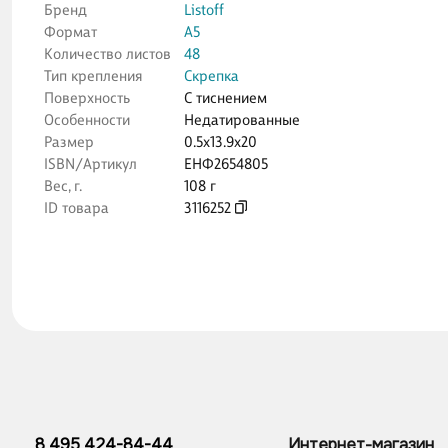
Бренд
Listoff
Формат
А5
Количество листов
48
Тип крепления
Скрепка
Поверхность
С тиснением
Особенности
Недатированные
Размер
0.5x13.9x20
ISBN/Артикул
ЕНФ2654805
Вес, г.
108 г
ID товара
3116252
8 495 424-84-44
Интернет-магазин