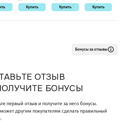
old,
автоматическая
«Цветы
«Serenity» А5,
"EVER
ить
Купить
Купить
Купить
К
1 мм, K15,
Японии» А5, 72
128 листов,
Majest
Schneider
листа, Эксмо
Listoff
ламин
Touch,
дизай
офсет
Бонусы за отзывы
ТАВЬТЕ ОТЗЫВ
ПОЛУЧИТЕ БОНУСЫ
ьте первый отзыв и получите за него бонусы.
оможет другим покупателям сделать правильный
.