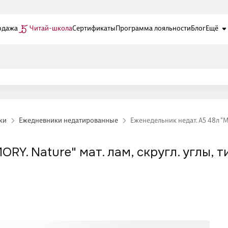
одажа
Читай-школа
Сертификаты
Программа лояльности
Блог
Ещё
ки
Ежедневники недатированные
Еженедельник недат. А5 48л "ME
RY. Nature" мат. лам, скругл. углы, 