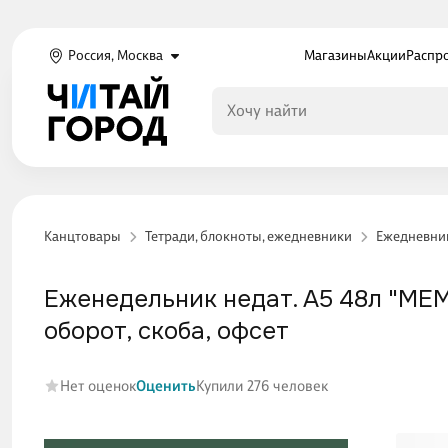
Россия, Москва
Магазины
Акции
Распр
Канцтовары
Тетради, блокноты, ежедневники
Ежедневни
Еженедельник недат. А5 48л "MEMO
оборот, скоба, офсет
Нет оценок
Оценить
Купили 276 человек