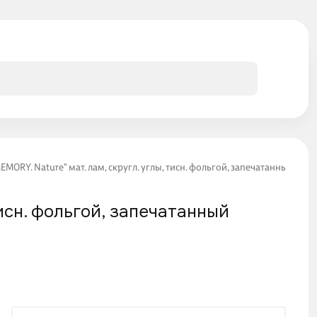
MORY. Nature" мат. лам, скругл. углы, тисн. фольгой, запечатанный обор
тисн. фольгой, запечатанный