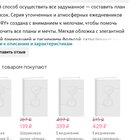
 способ осуществить все задуманное ― составить план
исок. Серия утонченных и атмосферных ежедневников
Y» создана с вниманием к мелочам, чтобы помочь
очить все планы и мечты. Мягкая обложка с элегантной
й ламинацией и тиснением фольгой, скругленные углы,
и к описанию и характеристикам
танный форзац, белоснежная бумага внутреннего блока с
тавить отзыв
м блоком планирования на неделю. Наслаждайтесь
твлением своих планов, а «MEMORY» позаботится о том,
м товаром покупают
вы ничего не забыли.
167 ₽
407 ₽
515 ₽
1 259
139 ₽
339 ₽
429 ₽
1 04
вая
Шариковая
Ежедневник
Ежедневник
Ежедн
няя 0,5
ручка чёрная
недатированный
недатированный
недат.