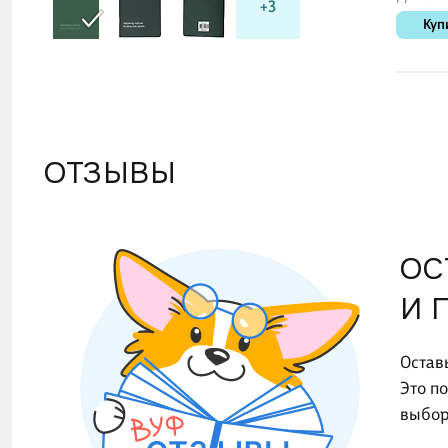
+3
мм, MC G
Куп
MunHwa
ОТЗЫВЫ
ОС
И 
Остав
Это п
выбор