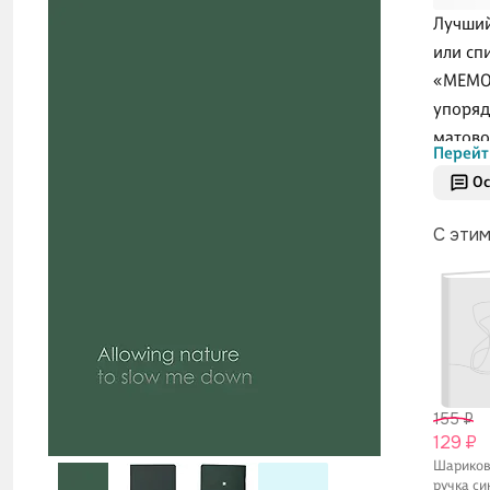
Лучший
или сп
«MEMOR
упоряд
матово
Перейт
запеча
Ос
удобны
осущес
С эти
чтобы 
155 ₽
129 ₽
Шарико
ручка си