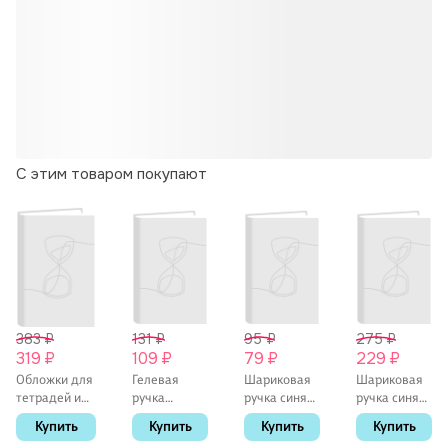
С этим товаром покупают
383 ₽
131 ₽
95 ₽
275 ₽
319 ₽
109 ₽
79 ₽
229 ₽
Обложки для
Гелевая
Шариковая
Шариковая
тетрадей и
ручка
ручка синяя
ручка синяя
дневников,
черная 0,5
автоматическая
автоматическа
Купить
Купить
Купить
Купить
100 мкм,
мм, Square,
0,5 мм, Dark
0,7 мм,