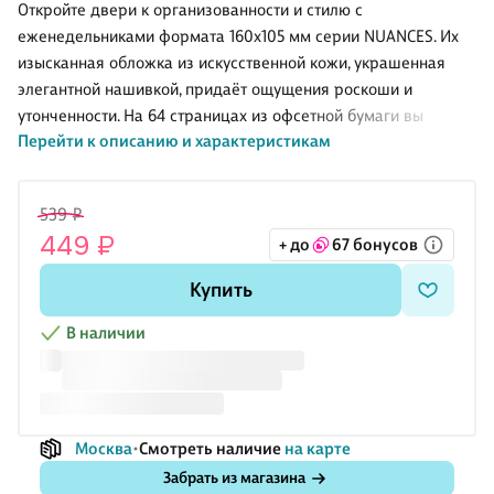
209х350 мм,
Schiller, в
Matte,
Leader,
Откройте двери к организованности и стилю с
Топ-Спин, 10
ассортименте
Schiller, в
Listoff
еженедельниками формата 160х105 мм серии NUANCES. Их
штук
ассортименте
изысканная обложка из искусственной кожи, украшенная
элегантной нашивкой, придаёт ощущения роскоши и
утонченности. На 64 страницах из офсетной бумаги вы
Перейти к описанию и характеристикам
сможете найти гармонию между планами и мечтами. Ляссе,
как верный путеводитель, поможет вам мгновенно перейти к
важным записям, а закругленные углы добавляют комфорт и
539 ₽
обаяние. Каждый новый день в этом еженедельнике
449 ₽
+ до
67 бонусов
становится шагом к осуществлению задуманного, благодаря
вниманию к деталям и элегантному дизайну. Позвольте себе
Купить
наслаждаться мгновениями управления временем в
стильном и вдохновляющем формате!
В наличии
Москва
Смотреть наличие
на карте
Забрать из магазина