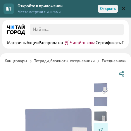
Откройте в приложении
Открыть
Место встречи с книгами
Магазины
Акции
Распродажа
Читай-школа
Сертификаты
Прог
Канцтовары
Тетради, блокноты, ежедневники
Ежедневники
+2