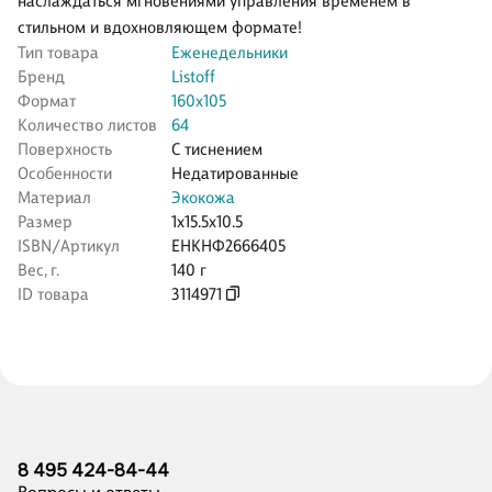
наслаждаться мгновениями управления временем в
стильном и вдохновляющем формате!
Тип товара
Еженедельники
Бренд
Listoff
Формат
160х105
Количество листов
64
Поверхность
С тиснением
Особенности
Недатированные
Материал
Экокожа
Размер
1x15.5x10.5
ISBN/Артикул
ЕНКНФ2666405
Вес, г.
140 г
ID товара
3114971
8 495 424-84-44