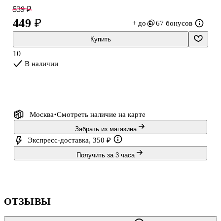
добавляют комфорт и обаяние. Каждый новый день в этом
539 ₽
еженедельнике становится шагом к осуществлению
449 ₽
+ до
67 бонусов
задуманного, благодаря вниманию к деталям и элегантному
дизайну. Позвольте себе наслаждаться мгновениями управления
Купить
временем в стильном и вдохновляющем формате!
10
В наличии
Москва
Смотреть наличие
на карте
Забрать из магазина
Экспресс-доставка, 350 ₽
Получить за 3 часа
ОТЗЫВЫ