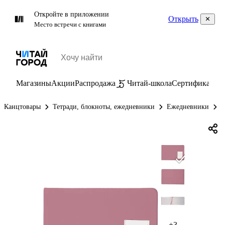
Откройте в приложении
Открыть
Место встречи с книгами
Магазины
Акции
Распродажа
Читай-школа
Сертификаты
П
Канцтовары
Тетради, блокноты, ежедневники
Ежедневники
Е
+3