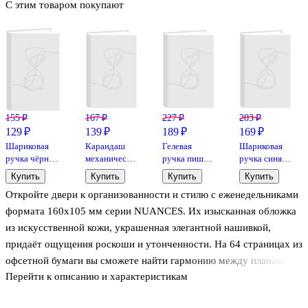
С этим товаром покупают
155 ₽
167 ₽
227 ₽
203 ₽
129 ₽
139 ₽
189 ₽
169 ₽
Шариковая
Карандаш
Гелевая
Шариковая
ручка чёрная
механический
ручка пиши-
ручка синяя
0,5 мм, MC
с ластиком
стирай синяя
автоматическая
Купить
Купить
Купить
Купить
Gold,
«Contour»,
0,8 мм,
0,7 мм, April,
Откройте двери к организованности и стилю с еженедельниками
MunHwa
Schiller, 0,5
Gradient, Yoi,
Be Smart
мм, HB, в
в
формата 160х105 мм серии NUANCES. Их изысканная обложка
ассортименте
ассортименте
из искусственной кожи, украшенная элегантной нашивкой,
придаёт ощущения роскоши и утонченности. На 64 страницах из
офсетной бумаги вы сможете найти гармонию между планами и
Перейти к описанию и характеристикам
мечтами. Ляссе, как верный путеводитель, поможет вам
мгновенно перейти к важным записям, а закругленные углы