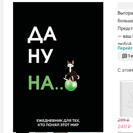
Выгора
больше
Предст
— ваш 
любой 
Перейт
продук
1 
С эти
299 ₽
249 ₽
Шарико