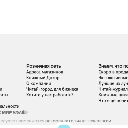
Розничная сеть
Знаем, что п
Адреса магазинов
Скоро в прод
Книжный Дозор
Эксклюзивные
О компании
Лучшие из лу
и
Читай-город для бизнеса
Читай-журнал
каты
Хотите у нас работать?
Книжные цик
Что ещё почит
альности
ресурсе применяются
рекомендательные технологии
.