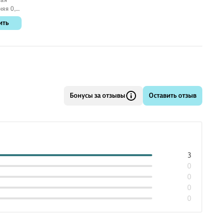
няя 0,7
re,
ить
ause
Бонусы за отзывы
Оставить отзыв
3
0
0
0
0