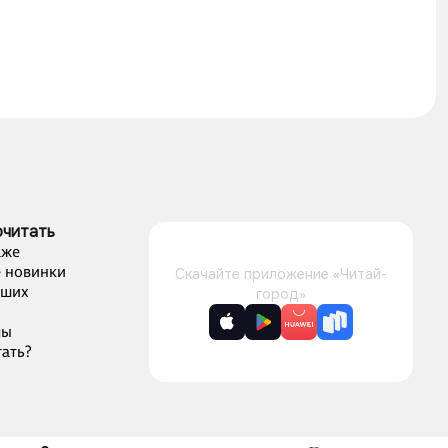
очитать
аже
 новинки
Скачайте приложение «Читай-
чших
город»
лы
ать?