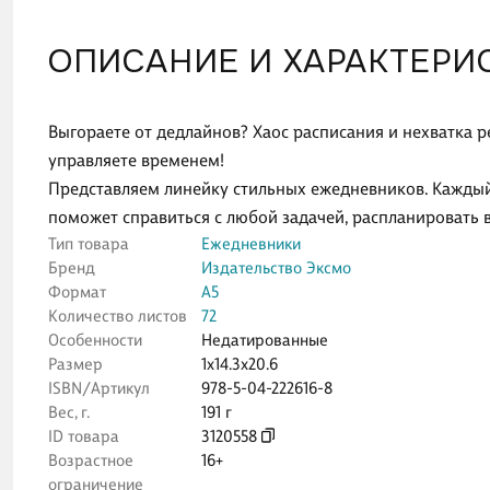
ОПИСАНИЕ И ХАРАКТЕРИ
Выгораете от дедлайнов? Хаос расписания и нехватка 
управляете временем!
Представляем линейку стильных ежедневников. Каждый
поможет справиться с любой задачей, распланировать 
Тип товара
Ежедневники
Бренд
Издательство Эксмо
Формат
А5
Количество листов
72
Особенности
Недатированные
Размер
1x14.3x20.6
ISBN/Артикул
978-5-04-222616-8
Вес, г.
191 г
ID товара
3120558
Возрастное
16+
ограничение