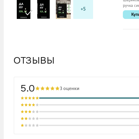
ручка си
+5
мм, Seve
Куп
Erich Kr
ОТЗЫВЫ
5.0
3 оценки