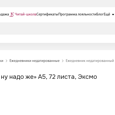
одажа
Читай-школа
Сертификаты
Программа лояльности
Блог
Ещё
ки
Ежедневники недатированные
Ежедневник недатированный «Д
у надо же» А5, 72 листа, Эксмо