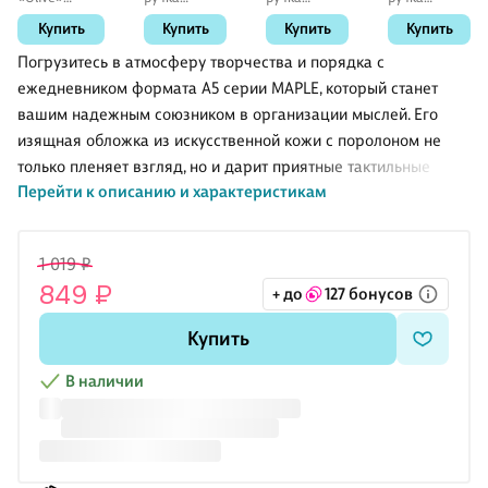
пастельный
чёрная 0,4
черная 0,5
черная 0,5
Купить
Купить
Купить
Купить
мятный, Yoi
мм, Point,
мм, Superior,
мм, Basic,
Stabilo
Schiller
Schiller
Погрузитесь в атмосферу творчества и порядка с
ежедневником формата А5 серии MAPLE, который станет
вашим надежным союзником в организации мыслей. Его
изящная обложка из искусственной кожи с поролоном не
только пленяет взгляд, но и дарит приятные тактильные
Перейти к описанию и характеристикам
ощущения при каждом прикосновении. На 136 страницах из
офсетной бумаги разместятся ваши идеи, заметки и важные
события, словно каждое слово желает быть запечатленным.
1 019 ₽
Удобное ляссе всегда подскажет, где искать вдохновение, а
849 ₽
+ до
127 бонусов
закругленные углы защищают страницы, добавляя
элегантности. Этот недатированный ежедневник даст вам
Купить
свободу выбирать, когда и как записывать свои мысли,
позволяя вам ловить мгновения вдохновения в любое
В наличии
время. Пусть ка