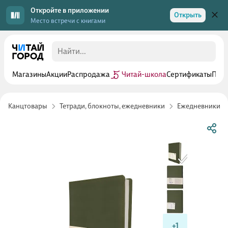
Откройте в приложении
Открыть
Место встречи с книгами
Магазины
Акции
Распродажа
Читай-школа
Сертификаты
Прог
Канцтовары
Тетради, блокноты, ежедневники
Ежедневники
+1