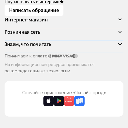
Поучаствовать в интервью
Написать обращение
Интернет-магазин
Акции
Розничная сеть
Распродажа
Доставка и оплата
Адреса магазинов
Знаем, что почитать
Программа лояльности
Книжный Дозор
Подарочные сертификаты
О компании
Скоро в продаже
Принимаем к оплате
Правила продажи
Читай-город для бизнеса
Эксклюзивные новинки
На информационном ресурсе применяются
Политика конфиденциальности
Хотите у нас работать?
Лучшие из лучших
рекомендательные технологии
.
Читай-журнал
Книжные циклы
Что ещё почитать?
Скачайте приложение «Читай-город»