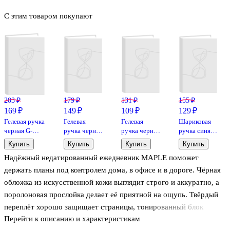
С этим товаром покупают
203 ₽
179 ₽
131 ₽
155 ₽
169 ₽
149 ₽
109 ₽
129 ₽
Гелевая ручка
Гелевая
Гелевая
Шариковая
черная G-
ручка черная
ручка черная
ручка синяя
Cube, Erich
0,5 мм,
0,5 мм, Basic,
0,5 мм, MC
Купить
Купить
Купить
Купить
Krause
Prestige,
Schiller
Gold,
Надёжный недатированный ежедневник MAPLE поможет
Schiller
MunHwa
держать планы под контролем дома, в офисе и в дороге. Чёрная
обложка из искусственной кожи выглядит строго и аккуратно, а
поролоновая прослойка делает её приятной на ощупь. Твёрдый
переплёт хорошо защищает страницы, тонированный блок
Перейти к описанию и характеристикам
меньше бликует при ярком свете. Скруглённые углы не мнутся в