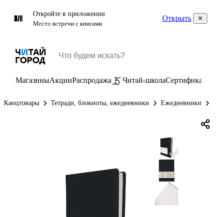
Откройте в приложении
Открыть
Место встречи с книгами
Магазины
Акции
Распродажа
Читай-школа
Сертификаты
П
Канцтовары
Тетради, блокноты, ежедневники
Ежедневники
Е