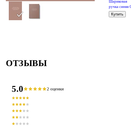
Шариковая
ручка синяя 
мм, Option,
Купить
MunHwa
ОТЗЫВЫ
5.0
2 оценки