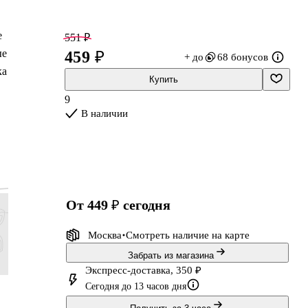
е
551 ₽
ые
459 ₽
+ до
68 бонусов
ка
Купить
9
В наличии
от 449 ₽
сегодня
Москва
Смотреть наличие
на карте
Забрать из магазина
Экспресс-доставка, 350 ₽
215 ₽
311 ₽
455 ₽
1 139 ₽
Сегодня до 13 часов дня
179 ₽
259 ₽
379 ₽
949 ₽