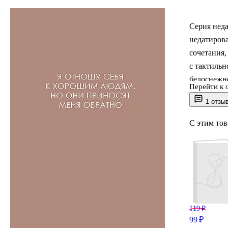
Серия нед
недатиров
сочетания
с тактильн
белоснежн
Перейти к 
1 отзы
С этим то
119 ₽
99 ₽