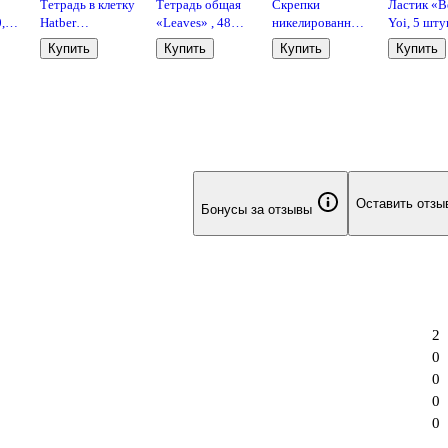
Тетрадь в клетку
Тетрадь общая
Скрепки
Ластик «Be
0,5
Hatber
«Leaves» , 48
никелированные
Yoi, 5 штук
«Зеленая» 24
листов в клетку,
круглые,
ассортиме
Купить
Купить
Купить
Купить
листа
А5
GoodMark, 33
мм, 100 штук
Оставить отзы
Бонусы за отзывы
2
0
0
0
0