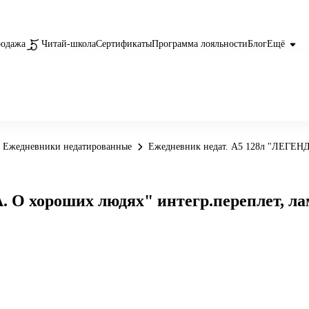
родажа
Читай-школа
Сертификаты
Программа лояльности
Блог
Ещё
Ежедневники недатированные
Ежедневник недат. А5 128л "ЛЕГЕНДА
 О хороших людях" интегр.переплет, лам