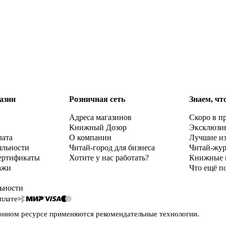
азин
Розничная сеть
Знаем, чт
Адреса магазинов
Скоро в п
Книжный Дозор
Эксклюзи
лата
О компании
Лучшие и
яльности
Читай-город для бизнеса
Читай-жу
ертификаты
Хотите у нас работать?
Книжные 
ажи
Что ещё п
ьности
плате
онном ресурсе применяются
рекомендательные технологии
.