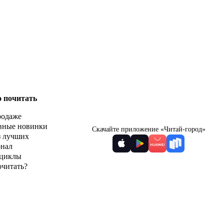
о почитать
родаже
вные новинки
Скачайте приложение «Читай-город»
з лучших
рнал
циклы
очитать?