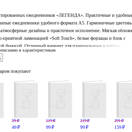
атированных ежедневников «ЛЕГЕНДА». Практичные и удобны
анные ежедневники удобного формата А5. Гармоничные цветов
, атмосферные дизайны и практичное исполнение. Мягкая облож
о-приятной ламинацией «Soft Touch», белые форзацы и блок с
ой бумагой. Отличный вариант для планирования и работы.
описанию и характеристикам
в
варом покупают
59 ₽
119 ₽
119 ₽
191 ₽
49 ₽
99 ₽
99 ₽
159 ₽