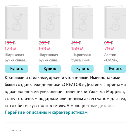
155 ₽
203 ₽
191 ₽
95 ₽
129 ₽
169 ₽
159 ₽
79 ₽
Шариковая
Шариковая
Шариковая
Ластик
ручка синяя
ручка синяя
ручка синяя
«OV24»,
0,5 мм, MC
автоматическая
0,7 мм, BPS-
Factis,
Купить
Купить
Купить
Купить
Gold,
0,7 мм, April,
GP-F L, Pilot
овальный,
MunHwa
Be Smart
мягкий
Красивые и стильные, яркие и утонченные. Именно такими
были созданы ежедневники «CREATOR». Дизайны с принтами,
вдохновленными уникальной стилистикой Уильяма Морриса,
станут отличным подарком или ценным аксессуаром для тех,
кто любит искусство и эстетику. А моноцветные дизайны с
Перейти к описанию и характеристикам
саркастичными цитатами подойдут ценителям юмора и
классики. Твердая обложка с тактильно-приятной
ламинацией «Soft Touch», гармоничные цветовые сочетания,