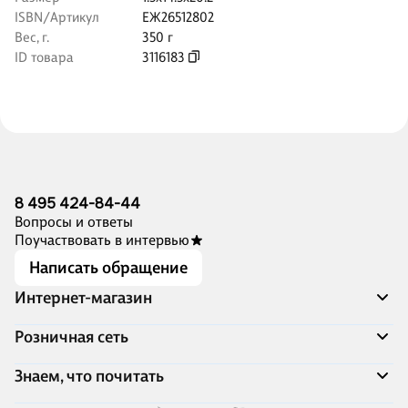
ISBN/Артикул
ЕЖ26512802
Вес, г.
350 г
ID товара
3116183
8 495 424-84-44
Вопросы и ответы
Поучаствовать в интервью
Написать обращение
Интернет-магазин
Акции
Розничная сеть
Распродажа
Доставка и оплата
Адреса магазинов
Знаем, что почитать
Программа лояльности
Книжный Дозор
Подарочные сертификаты