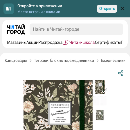
Откройте в приложении
Открыть
Место встречи с книгами
Магазины
Акции
Распродажа
Читай-школа
Сертификаты
Прог
Канцтовары
Тетради, блокноты, ежедневники
Ежедневники