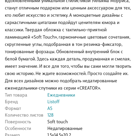
вдохновленными уникальной стилистикой Уильяма Морриса,
станут отличным подарком или ценным аксессуаром для тех,
кто любит искусство и эстетику. А моноцветные дизайны с
саркастичными цитатами подойдут ценителям юмора и
классики. Твердая обложка с тактильно-приятной
ламинацией «Soft Touch», гармоничные цветовые сочетания,
скругленные углы, подобранная в тон резинка-фиксатор,
тонированные форзацы. Обновленный внутренний блок с
белой бумагой. Здесь каждая деталь, продуманная и смелая,
имеет значение. И все для того, чтобы вы сами могли творить
свою историю. Не ждите возможностей. Просто создайте их.
Для всех дизайнов можно подобрать недатированные
еженедельники-спутники из серии «CREATOR».
Тип товара
Ежедневники
Бренд
Listoff
Формат
А5
Количество листов
128
Поверхность
Soft touch
Особенности
Недатированные
Размер
1.5x14.5x20.2