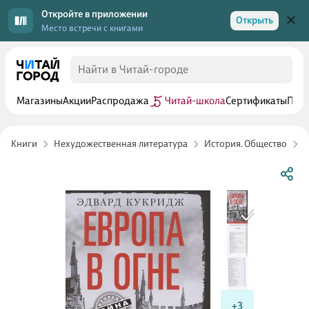
Откройте в приложении
Открыть
Место встречи с книгами
Магазины
Акции
Распродажа
Читай-школа
Сертификаты
Прог
Книги
Нехудожественная литература
История. Общество
В
+3