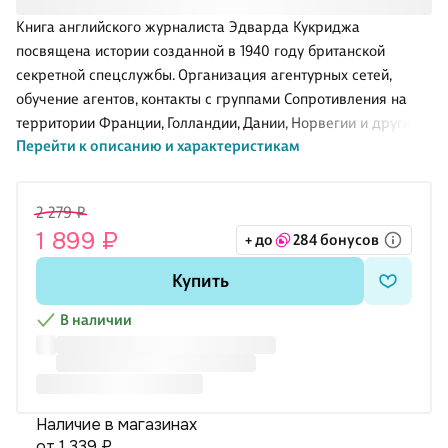
Книга английского журналиста Эдварда Кукриджа
посвящена истории созданной в 1940 году британской
секретной спецслужбы. Организация агентурных сетей,
обучение агентов, контакты с группами Сопротивления на
территории Франции, Голландии, Дании, Норвегии и других
Перейти к описанию и характеристикам
европейских стран, диверсии, саботаж — вот далеко не
полный перечень деятельности Управления специальных
операций (SOE).
2 279 ₽
1 899 ₽
+ до
284 бонусов
Купить
В наличии
Наличие в магазинах
от 1 339 ₽