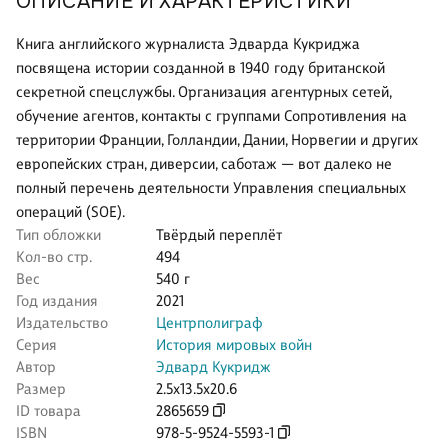
ОПИСАНИЕ И ХАРАКТЕРИСТИКИ
Книга английского журналиста Эдварда Кукриджа
посвящена истории созданной в 1940 году британской
секретной спецслужбы. Организация агентурных сетей,
обучение агентов, контакты с группами Сопротивления на
территории Франции, Голландии, Дании, Норвегии и других
европейских стран, диверсии, саботаж — вот далеко не
полный перечень деятельности Управления специальных
операций (SOE).
Тип обложки
Твёрдый переплёт
Кол-во стр.
494
Вес
540 г
Год издания
2021
Издательство
Центрполиграф
Серия
История мировых войн
Автор
Эдвард Кукридж
Размер
2.5x13.5x20.6
ID товара
2865659
ISBN
978-5-9524-5593-1