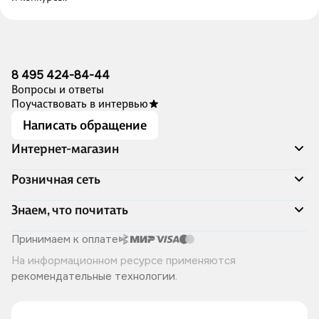
8 495 424-84-44
Вопросы и ответы
Поучаствовать в интервью
Написать обращение
Интернет-магазин
Акции
Розничная сеть
Распродажа
Доставка и оплата
Адреса магазинов
Знаем, что почитать
Программа лояльности
Книжный Дозор
Подарочные сертификаты
О компании
Скоро в продаже
Принимаем к оплате
Правила продажи
Читай-город для бизнеса
Эксклюзивные новинки
На информационном ресурсе применяются
Политика конфиденциальности
Хотите у нас работать?
Лучшие из лучших
рекомендательные технологии
.
Читай-журнал
Книжные циклы
Что ещё почитать?