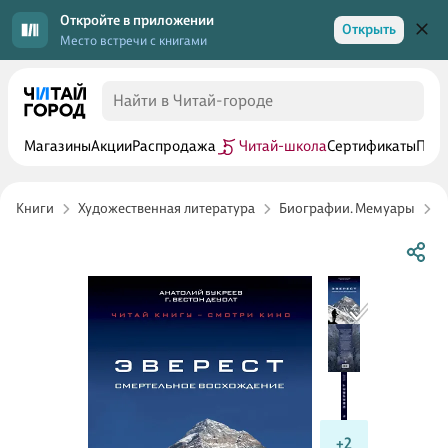
Откройте в приложении
Открыть
Место встречи с книгами
Магазины
Акции
Распродажа
Читай-школа
Сертификаты
Прог
Книги
Художественная литература
Биографии. Мемуары
С
+2