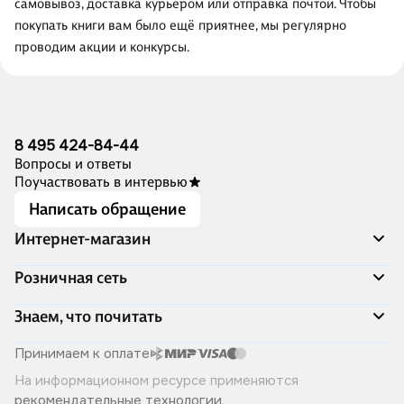
самовывоз, доставка курьером или отправка почтой. Чтобы
покупать книги вам было ещё приятнее, мы регулярно
проводим акции и конкурсы.
8 495 424-84-44
Вопросы и ответы
Поучаствовать в интервью
Написать обращение
Интернет-магазин
Акции
Розничная сеть
Распродажа
Доставка и оплата
Адреса магазинов
Знаем, что почитать
Программа лояльности
Книжный Дозор
Подарочные сертификаты
О компании
Скоро в продаже
Принимаем к оплате
Правила продажи
Читай-город для бизнеса
Эксклюзивные новинки
На информационном ресурсе применяются
Политика конфиденциальности
Хотите у нас работать?
Лучшие из лучших
рекомендательные технологии
.