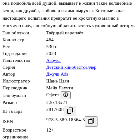
она полюбила всей душой, вызывает к жизни такие волшебные
вещи, как дружба, любовь и взаимовыручка. Которые в час
настоящего испытания превратят ее крохотную магию в
могучую силу, способную обратить вспять чудовищный шторм.
Тип обложки
Твёрдый переплёт
Кол-во стр.
464
Вес
530 г
Год издания
2023
Издательство
Азбука
Серия
Детский кинобестселлер
Автор
Джули Абэ
Иллюстратор
Шань Цзян
Переводчик
Майя Лахути
Офсет
Тип бумаги
Размер
2.5x13x21
2817608
ID товара
978-5-389-18364-3
ISBN
Возрастное
12+
ограничение