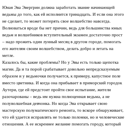
Юная Эва Эвергрин должна заработать звание начинающей
ведьмы до того, как ей исполнится тринадцать. И если она этого
не сделает, то может потерять свое волшебство навсегда.
Волноваться вроде бы нет причин, ведь для большинства юных
ведьм и волшебников вступительный экзамен достаточно прост
– надо прожить один лунный месяц в другом городе, помогать
его жителям своим волшебством, делать добро и летать на
метле.
Казалось бы, какие проблемы? Но у Эвы есть только щепотка
магии. Да и та порой срабатывает довольно непредсказуемым
образом и у ведьмочки получается, к примеру, капустное поле
вместо цветника. И когда она прибывает в приморский городок
Аутери, где ей предстоит пройти свое испытание, жители
разочарованы – ведь им нужна полноценная ведьма, а не
полуволшебная девчонка. Но когда Эва открывает свою
мастерскую полумагического ремонта, то вскоре обнаруживает,
что ей удается исправлять не только поломки, но и человеческие
отношения. А ее искреннее желание помогать городу, который