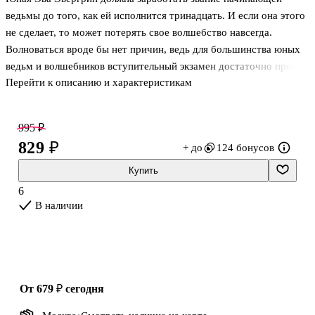
ведьмы до того, как ей исполнится тринадцать. И если она этого
не сделает, то может потерять свое волшебство навсегда.
Волноваться вроде бы нет причин, ведь для большинства юных
ведьм и волшебников вступительный экзамен достаточно прост
Перейти к описанию и характеристикам
– надо прожить один лунный месяц в другом городе, помогать
его жителям своим волшебством, делать добро и летать на
метле.
995 ₽
Казалось бы, какие проблемы? Но у Эвы есть только щепотка
829 ₽
+ до
124 бонусов
магии. Да и та порой срабатывает довольно непредсказуемым
образом и у ведьмочки получается, к примеру, капустное поле
Купить
вместо цветника. И когда она прибывает в приморский городок
6
Аутери, где ей предстоит пройти свое испытание,
В наличии
от 679 ₽
сегодня