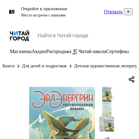
Откройте в приложении
Открыть
Место встречи с книгами
Магазины
Акции
Распродажа
Читай-школа
Сертификаты
П
Книги
Для детей и подростков
Детская художественная литерату
+8