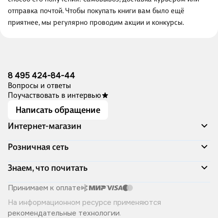
отправка почтой. Чтобы покупать книги вам было ещё
приятнее, мы регулярно проводим акции и конкурсы.
8 495 424-84-44
Вопросы и ответы
Поучаствовать в интервью
Написать обращение
Интернет-магазин
Акции
Розничная сеть
Распродажа
Доставка и оплата
Адреса магазинов
Знаем, что почитать
Программа лояльности
Книжный Дозор
Подарочные сертификаты
О компании
Скоро в продаже
Принимаем к оплате
Правила продажи
Читай-город для бизнеса
Эксклюзивные новинки
На информационном ресурсе применяются
Политика конфиденциальности
Хотите у нас работать?
Лучшие из лучших
рекомендательные технологии
.
Читай-журнал