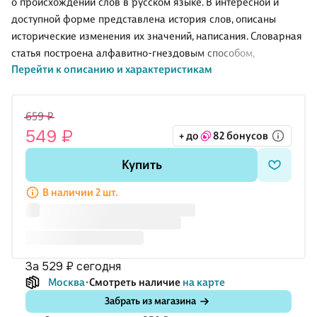
о происхождении слов в русском языке. В интересной и
доступной форме представлена история слов, описаны
исторические изменения их значений, написания. Словарная
статья построена алфавитно-гнездовым способом,
Перейти к описанию и характеристикам
прослеживаются этимологические связи между словами, по
возможности дан ряд однокоренных слов. Словарь включает
около 1000 слов, является необходимым справочником для
659 ₽
преподавателей, школьников, студентов-филологов. Также
549 ₽
+ до
82 бонусов
книга может быть интересна самому широкому кругу
читателей.
Купить
В наличии 2 шт.
за 529 ₽
сегодня
Москва
Смотреть наличие
на карте
Забрать из магазина