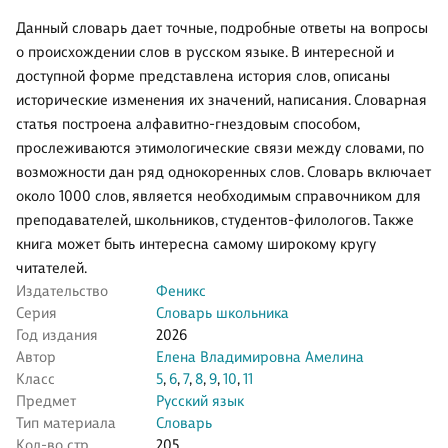
Данный словарь дает точные, подробные ответы на вопросы
о происхождении слов в русском языке. В интересной и
доступной форме представлена история слов, описаны
исторические изменения их значений, написания. Словарная
статья построена алфавитно-гнездовым способом,
прослеживаются этимологические связи между словами, по
возможности дан ряд однокоренных слов. Словарь включает
около 1000 слов, является необходимым справочником для
преподавателей, школьников, студентов-филологов. Также
книга может быть интересна самому широкому кругу
читателей.
Издательство
Феникс
Серия
Словарь школьника
Год издания
2026
Автор
Елена Владимировна Амелина
Класс
5
,
6
,
7
,
8
,
9
,
10
,
11
Предмет
Русский язык
Тип материала
Словарь
Кол-во стр.
205