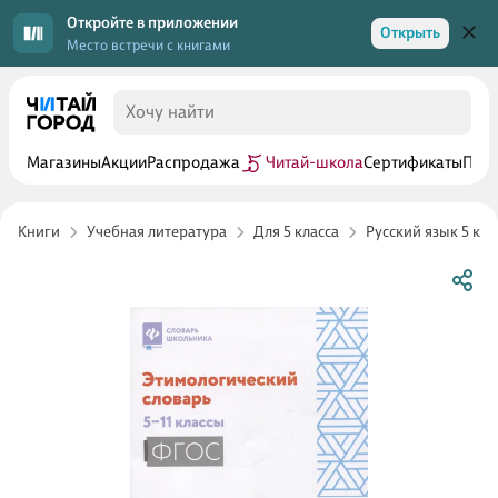
Откройте в приложении
Открыть
Место встречи с книгами
Магазины
Акции
Распродажа
Читай-школа
Сертификаты
Прог
Книги
Учебная литература
Для 5 класса
Русский язык 5 кла