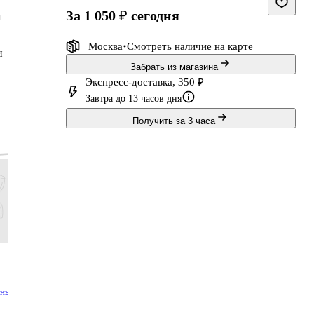
за 1 050 ₽
сегодня
я
Москва
Смотреть наличие
на карте
и
Забрать из магазина
Экспресс-доставка, 350 ₽
Завтра до 13 часов дня
Получить за 3 часа
83 ₽
83 ₽
119 ₽
143 ₽
69 ₽
69 ₽
99 ₽
119 ₽
Клей-карандаш
Папка -конверт
Клей-роллер
Маркер
тный
GoodMark, 15 г
А4 на кнопке, в
канцелярский,
перман
мм,
ассортименте
GoodMark, 50 мл
чёрный
Купить
Купить
Купить
Купит