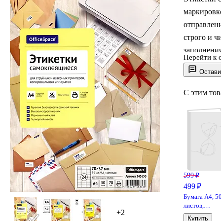
маркировк
отправлени
строго и ч
заполнения
Перейти к 
штрихкодо
Остави
поверхнос
С этим то
599 ₽
499 ₽
Бумага А4, 5
листов,
+2
«SvetoCopy»
Купить