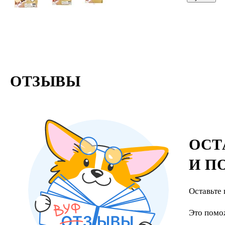
Svetocopy
ОТЗЫВЫ
ОСТ
И П
Оставьте 
Это помо