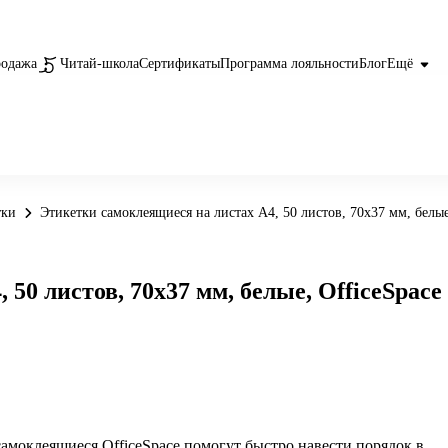
родажа
Читай-школа
Сертификаты
Программа лояльности
Блог
Ещё
тки
Этикетки самоклеящиеся на листах А4, 50 листов, 70х37 мм, белые
50 листов, 70х37 мм, белые, OfficeSpace
амоклеящиеся OfficeSpace помогут быстро навести порядок в