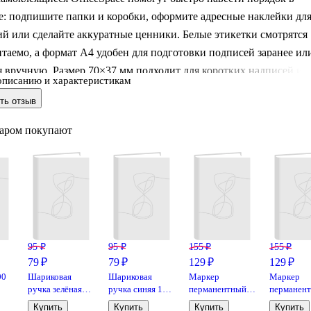
е: подпишите папки и коробки, оформите адресные наклейки дл
й или сделайте аккуратные ценники. Белые этикетки смотрятся
итаемо, а формат А4 удобен для подготовки подписей заранее ил
 вручную. Размер 70×37 мм подходит для коротких надписей и
описанию и характеристикам
в. Клеевой слой надёжно фиксируется на большинстве гладких
ть отзыв
тей — можно наклеить ровно и без лишних усилий.
варом покупают
95 ₽
95 ₽
155 ₽
155 ₽
79 ₽
79 ₽
129 ₽
129 ₽
00
Шариковая
Шариковая
Маркер
Маркер
ручка зелёная
ручка синяя 1
перманентный
перманен
,
0,5 мм, Element,
мм, Round Stic,
синий 2,5 мм,
чёрный 5 
Купить
Купить
Купить
Купить