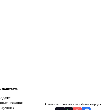
о почитать
родаже
вные новинки
Скачайте приложение «Читай-город»
з лучших