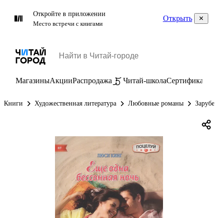
Откройте в приложении
Открыть
Место встречи с книгами
Магазины
Акции
Распродажа
Читай-школа
Сертификаты
П
Книги
Художественная литература
Любовные романы
Зарубе