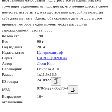
неотразимый мачо, ставит под угрозу все ее планы. Рафаэль
тоже ищет уединения, не подозревая, что именно здесь, в своем
поместье, встретит ту, о существовании которой не позволял
себе даже мечтать. Однако оба скрывают друг от друга свое
прошлое, которое в один момент может разрушить
зарождающиеся чувства… . . .
Кол-во стр.
190
Вес
90 г
Год издания
2014
Издательство
Центрполиграф
Серия
HARLEQUIN Kiss
Автор
Люси Кинг
Переводчик
Осипова А. Д.
Размер
1x11.5x16.5
2410922
ID товара
978-5-227-05270-4
ISBN
Возрастное
16+
ограничение