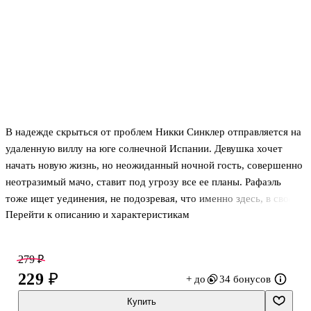
В надежде скрыться от проблем Никки Синклер отправляется на
удаленную виллу на юге солнечной Испании. Девушка хочет
начать новую жизнь, но неожиданный ночной гость, совершенно
неотразимый мачо, ставит под угрозу все ее планы. Рафаэль
тоже ищет уединения, не подозревая, что именно здесь, в своем
Перейти к описанию и характеристикам
поместье, встретит ту, о существовании которой не позволял
себе даже мечтать. Однако оба скрывают друг от друга свое
прошлое, которое в один момент может разрушить
279 ₽
зарождающиеся чувства… . . .
229 ₽
+ до
34 бонусов
Купить