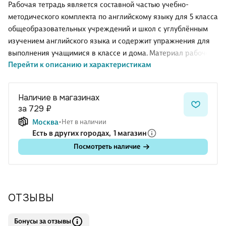
Рабочая тетрадь является составной частью учебно-
методического комплекта по английскому языку для 5 класса
общеобразовательных учреждений и школ с углублённым
изучением английского языка и содержит упражнения для
выполнения учащимися в классе и дома. Материал рабочей
Перейти к описанию и характеристикам
тетради совпадает с соответствующими уроками учебника и
соответствует ФГОС основного общего образования.
Наличие в магазинах
за 729 ₽
Москва
Нет в наличии
Есть в других городах,
1 магазин
Посмотреть наличие
ОТЗЫВЫ
Бонусы за отзывы