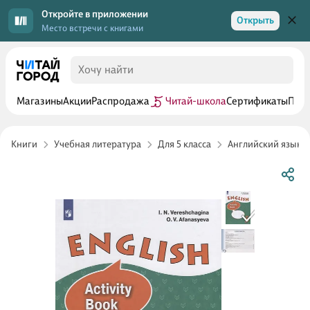
Откройте в приложении
Открыть
Место встречи с книгами
Магазины
Акции
Распродажа
Читай-школа
Сертификаты
Прог
Книги
Учебная литература
Для 5 класса
Английский язык 5