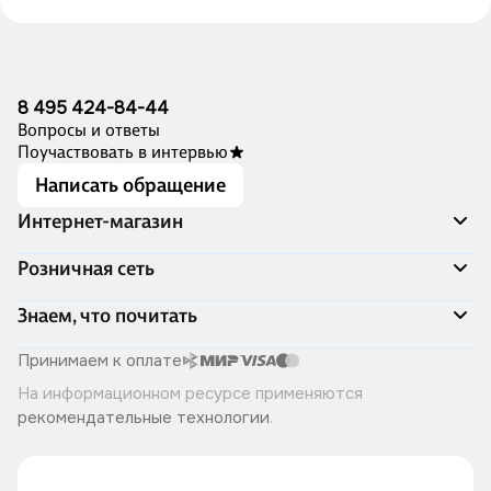
8 495 424-84-44
Вопросы и ответы
Поучаствовать в интервью
Написать обращение
Интернет-магазин
Акции
Розничная сеть
Распродажа
Доставка и оплата
Адреса магазинов
Знаем, что почитать
Программа лояльности
Книжный Дозор
Подарочные сертификаты
О компании
Скоро в продаже
Принимаем к оплате
Правила продажи
Читай-город для бизнеса
Эксклюзивные новинки
На информационном ресурсе применяются
Политика конфиденциальности
Хотите у нас работать?
Лучшие из лучших
рекомендательные технологии
.
Читай-журнал
Книжные циклы
Что ещё почитать?