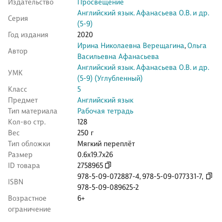
Издательство
Просвещение
Английский язык. Афанасьева О.В. и др.
Серия
(5-9)
Год издания
2020
Ирина Николаевна Верещагина
,
Ольга
Автор
Васильевна Афанасьева
Английский язык. Афанасьева О.В. и др.
УМК
(5-9) (Углубленный)
Класс
5
Предмет
Английский язык
Тип материала
Рабочая тетрадь
Кол-во стр.
128
Вес
250 г
Тип обложки
Мягкий переплёт
Размер
0.6x19.7x26
ID товара
2758965
978-5-09-072887-4
,
978-5-09-077331-7
,
ISBN
978-5-09-089625-2
Возрастное
6+
ограничение