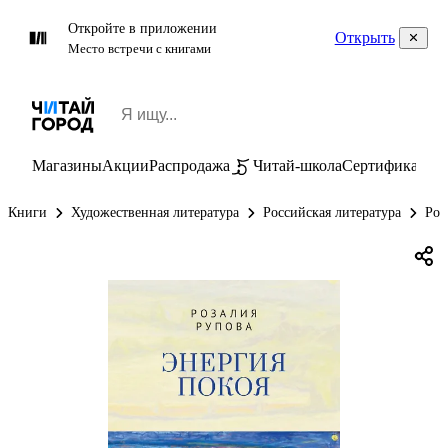
Откройте в приложении
Открыть
Место встречи с книгами
Магазины
Акции
Распродажа
Читай-школа
Сертификаты
П
Книги
Художественная литература
Российская литература
Рос