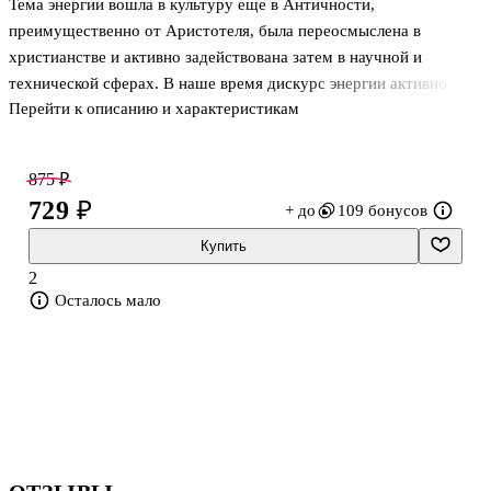
Тема энергии вошла в культуру еще в Античности,
преимущественно от Аристотеля, была переосмыслена в
христианстве и активно задействована затем в научной и
технической сферах. В наше время дискурс энергии активно
Перейти к описанию и характеристикам
используется в современных исследованиях о человеке и
обществе. Но, энергийность нашего мира – отнюдь не «энергия
покоя», напротив, это стремительные потоки, информационно-
875 ₽
энергетические бури и штормы, грозящие затопить
729 ₽
+ до
109 бонусов
цивилизацию. Назвав так новую книгу стихов, автор надеется
побыть вместе с читателем на берегу безбрежного сияющего
Купить
океана «Энергии покоя» – энергии, характерной для
2
Божественной жизни, несущей подлинный мир (
Осталось мало