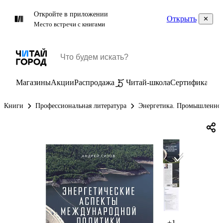
Откройте в приложении
Открыть
Место встречи с книгами
Магазины
Акции
Распродажа
Читай-школа
Сертификаты
П
Книги
Профессиональная литература
Энергетика. Промышленнос
+1