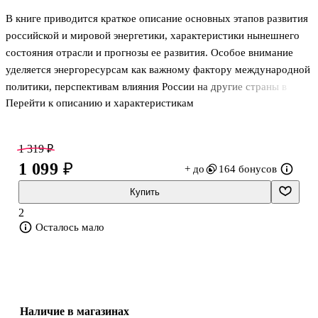
В книге приводится краткое описание основных этапов развития
российской и мировой энергетики, характеристики нынешнего
состояния отрасли и прогнозы ее развития. Особое внимание
уделяется энергоресурсам как важному фактору международной
политики, перспективам влияния России на другие страны в
Перейти к описанию и характеристикам
энергетическом направлении. Андрей Сизов делает акцент на
гидроэнергетике, раскрывая ее потенциал как чистого источника
энергии, который может стать ключевым для целых регионов
1 319 ₽
планеты, в том числе и с применением российского опыта и
1 099 ₽
+ до
164 бонусов
технологий.
Купить
2
Осталось мало
Наличие в магазинах