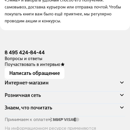
«Эмма» и выбрать удобный способ его получения:
самовывоз, доставка курьером или отправка почтой. Чтобы
покупать книги вам было ещё приятнее, мы регулярно
проводим акции и конкурсы.
8 495 424-84-44
Вопросы и ответы
Поучаствовать в интервью
Написать обращение
Интернет-магазин
Акции
Розничная сеть
Распродажа
Доставка и оплата
Адреса магазинов
Знаем, что почитать
Программа лояльности
Книжный Дозор
Подарочные сертификаты
О компании
Скоро в продаже
Принимаем к оплате
Правила продажи
Читай-город для бизнеса
Эксклюзивные новинки
На информационном ресурсе применяются
Политика конфиденциальности
Хотите у нас работать?