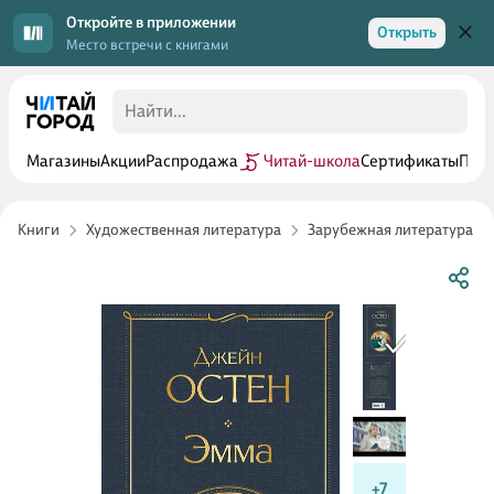
Откройте в приложении
Открыть
Место встречи с книгами
Магазины
Акции
Распродажа
Читай-школа
Сертификаты
Прог
Книги
Художественная литература
Зарубежная литература
+7