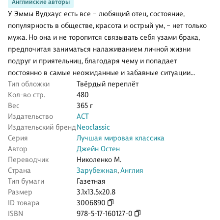
Английские авторы
У Эммы Вудхаус есть все – любящий отец, состояние,
популярность в обществе, красота и острый ум, – нет только
мужа. Но она и не торопится связывать себя узами брака,
предпочитая заниматься налаживанием личной жизни
подруг и приятельниц, благодаря чему и попадает
постоянно в самые неожиданные и забавные ситуации…
Тип обложки
Твёрдый переплёт
Кол-во стр.
480
Вес
365 г
Издательство
АСТ
Издательский бренд
Neoclassic
Серия
Лучшая мировая классика
Автор
Джейн Остен
Переводчик
Николенко М.
Страна
Зарубежная
,
Англия
Тип бумаги
Газетная
Размер
3.1x13.5x20.8
ID товара
3006890
ISBN
978-5-17-160127-0