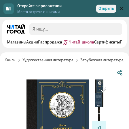
Откройте в приложении
Открыть
Место встречи с книгами
Магазины
Акции
Распродажа
Читай-школа
Сертификаты
Прог
Книги
Художественная литература
Зарубежная литература
+1