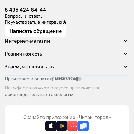
8 495 424-84-44
Вопросы и ответы
Поучаствовать в интервью
Написать обращение
Интернет-магазин
Акции
Розничная сеть
Распродажа
Доставка и оплата
Адреса магазинов
Знаем, что почитать
Программа лояльности
Книжный Дозор
Подарочные сертификаты
О компании
Скоро в продаже
Принимаем к оплате
Правила продажи
Читай-город для бизнеса
Эксклюзивные новинки
На информационном ресурсе применяются
Политика конфиденциальности
Хотите у нас работать?
Лучшие из лучших
рекомендательные технологии
.
Читай-журнал
Книжные циклы
Что ещё почитать?
Скачайте приложение «Читай-город»