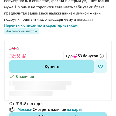
популярность в обществе, красота и острый ум, – нет только
мужа. Но она и не торопится связывать себя узами брака,
предпочитая заниматься налаживанием личной жизни
подруг и приятельниц, благодаря чему и попадает
Перейти к описанию и характеристикам
постоянно в самые неожиданные и забавные ситуации…
Английские авторы
431 ₽
359 ₽
+ до
53 бонусов
Купить
В наличии
от 319 ₽
сегодня
Москва
Смотреть наличие
на карте