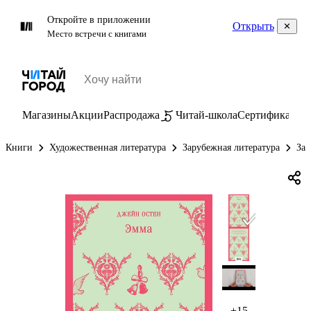
Откройте в приложении
Открыть
Место встречи с книгами
Магазины
Акции
Распродажа
Читай-школа
Сертификаты
П
Книги
Художественная литература
Зарубежная литература
Зар
+15