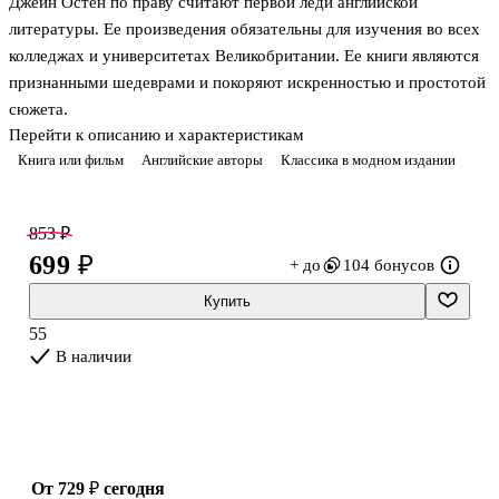
Джейн Остен по праву считают первой леди английской
литературы. Ее произведения обязательны для изучения во всех
колледжах и университетах Великобритании. Ее книги являются
признанными шедеврами и покоряют искренностью и простотой
сюжета.
Перейти к описанию и характеристикам
«Эмма» — самое едкое, самое точное и саркастичное из
Книга или фильм
Английские авторы
Классика в модном издании
произведений писательницы, оно же — последнее, увидевшее
свет при ее жизни.
Эта история достаточно нетипичная: героиня не бедна, у нее все
853 ₽
есть — хороший дом, любящий отец, состояние, нет только
699 ₽
+ до
104 бонусов
мужа. Но она и не торопится замуж, предпочитая устраивать
судьбы своих подруг и знакомых и тем самым порой попадая
Купить
впросак. При этом, занимаясь чужой личной жизнью, Эмма чуть
55
не проглядела собственное сча
В наличии
от 729 ₽
сегодня